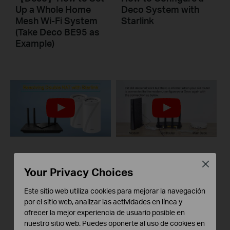
Up a Whole Home
Deco System with
Mesh Wi-Fi System
Starlink
(Take Deco BE95 as
Example)
How to Resolve
What to do if I fail to
Close
Your Privacy Choices
Double NAT using
configure the main
Starlink
Deco and get stuck
Este sitio web utiliza cookies para mejorar la navegación
on “Testing Internet
por el sitio web, analizar las actividades en línea y
Connection”?
ofrecer la mejor experiencia de usuario posible en
nuestro sitio web. Puedes oponerte al uso de cookies en