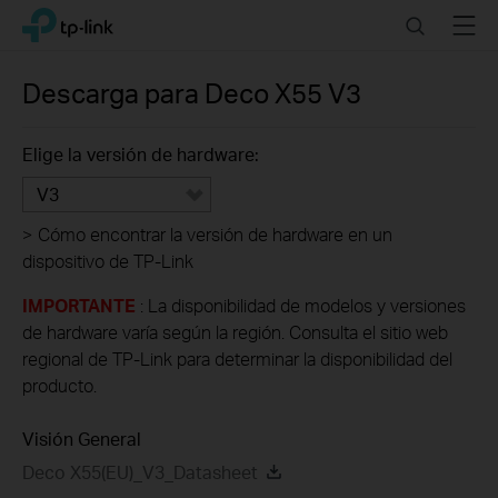
Click
Search
Menu
TP-Link, Reliably Smart
to
skip
the
Descarga para
Deco X55
V3
navigation
bar
Elige la versión de hardware:
V3
>
Cómo encontrar la versión de hardware en un
dispositivo de TP-Link
IMPORTANTE
: La disponibilidad de modelos y versiones
de hardware varía según la región. Consulta el sitio web
regional de TP-Link para determinar la disponibilidad del
producto.
Visión General
Deco X55(EU)_V3_Datasheet