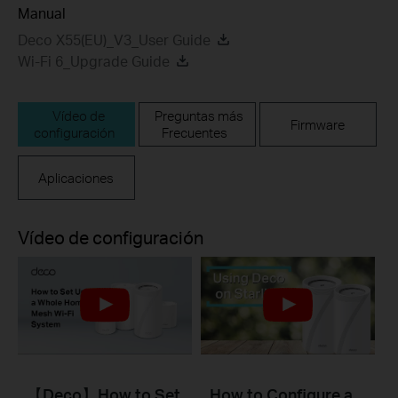
Manual
Deco X55(EU)_V3_User Guide
Wi-Fi 6_Upgrade Guide
Vídeo de
Preguntas más
Firmware
configuración
Frecuentes
Aplicaciones
Vídeo de configuración
【Deco】How to Set
How to Configure a