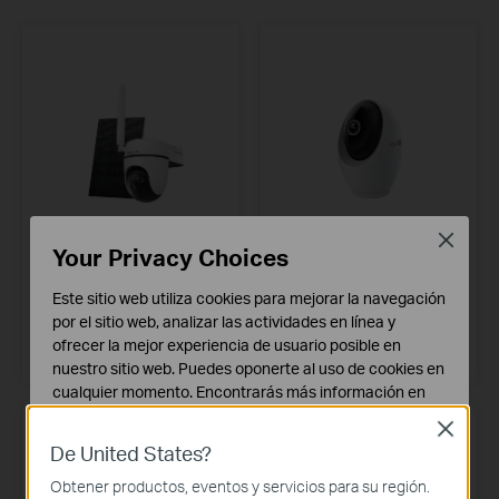
Close
Your Privacy Choices
Tapo C615G KIT
Tapo C260
Kit de cámara de seguridad 360º
Cámara de seguridad inteligente
Este sitio web utiliza cookies para mejorar la navegación
4G LTE con Alimentación Solar
360º para interior con resolución
por el sitio web, analizar las actividades en línea y
4K y detección IA local
Más información
ofrecer la mejor experiencia de usuario posible en
Más información
nuestro sitio web. Puedes oponerte al uso de cookies en
cualquier momento. Encontrarás más información en
nuestra
política de privacidad
.
Close
De United States?
Cookies Básicas
Estas cookies son necesarias para el funcionamiento
Obtener productos, eventos y servicios para su región.