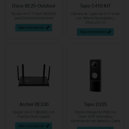
Deco BE25-Outdoor
Tapo C410 KIT
Router Wi-Fi 7 Mesh BE3600
Cámara de Vigilancia Wi-Fi Solar
para Exteriores/Interiores
con Batería Recargable y
Detección IA
Más información
Más información
Archer BE230
Tapo D235
Router Wi-Fi 7 BE3600 con
Timbre Inteligente IP66 con
Puertos Multi-Gigabit
Visión 5MP Mejorada y
Alimentación por Batería o Cable
Más información