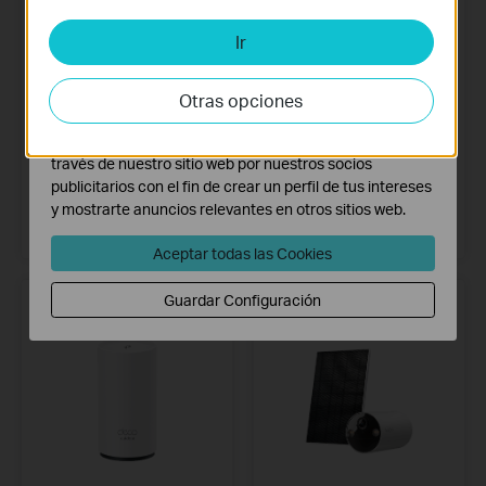
del sitio web y no pueden desactivarse en tu sistema.
Ir
Cookies de Análisis y de Marketing
Las cookies de análisis nos permiten analizar tus
actividades en nuestro sitio web con el fin de mejorar y
Otras opciones
adaptar la funcionalidad del mismo.
Tapo RV50 Pro Omni
M7005
Las cookies de marketing pueden ser instaladas a
través de nuestro sitio web por nuestros socios
Robot Aspirador y Friegasuelos
Router Portátil 4G LTE
15000Pa + Estación de
publicitarios con el fin de crear un perfil de tus intereses
Autolimpieza Todo en Uno
Más información
y mostrarte anuncios relevantes en otros sitios web.
Más información
Aceptar todas las Cookies
Guardar Configuración