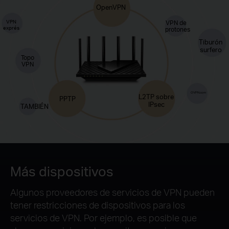
OpenVPN
VPN
VPN de
exprés
protones
Tiburón
surfero
Topo
VPN
OVPN.com
L2TP sobre
PPTP
IPsec
TAMBIÉN
Más dispositivos
Algunos proveedores de servicios de VPN pueden
tener restricciones de dispositivos para los
servicios de VPN. Por ejemplo, es posible que