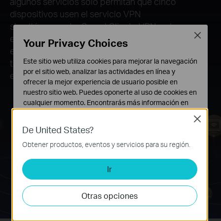
algunos servicios solo permitan que cinco
dispositivos usen el servicio VPN
simultáneamente. Con el Cliente VPN en los
Close
enrutadores TP-Link, ya no tiene estos límites. El
Your Privacy Choices
enrutador se reconocerá como un dispositivo y
Este sitio web utiliza cookies para mejorar la navegación
todos los dispositivos conectados a la red del
por el sitio web, analizar las actividades en línea y
enrutador pueden usar el servicio VPN.
ofrecer la mejor experiencia de usuario posible en
nuestro sitio web. Puedes oponerte al uso de cookies en
cualquier momento. Encontrarás más información en
nuestra
política de privacidad
.
Close
De United States?
Cookies Básicas
Estas cookies son necesarias para el funcionamiento
Obtener productos, eventos y servicios para su región.
Enrutador
del sitio web y no pueden desactivarse en tu sistema.
VPN
Ir
Cookies de Análisis y de Marketing
Las cookies de análisis nos permiten analizar tus
actividades en nuestro sitio web con el fin de mejorar y
Otras opciones
adaptar la funcionalidad del mismo.
Las cookies de marketing pueden ser instaladas a