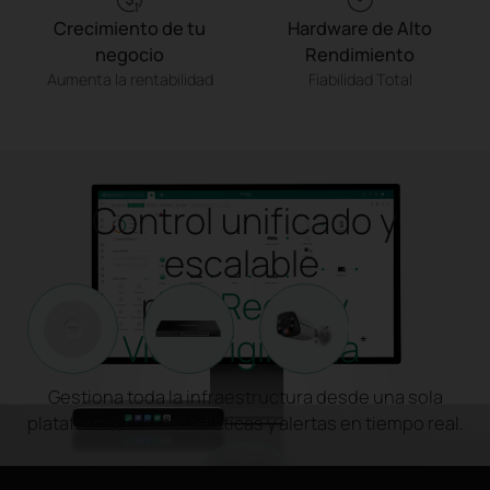
Crecimiento de tu
Hardware de Alto
negocio
Rendimiento
Aumenta la rentabilidad
Fiabilidad Total
Control unificado y
escalable
para
Redes y
Videovigilancia
*
Gestiona toda la infraestructura desde una sola
plataforma, con estadísticas y alertas en tiempo real.