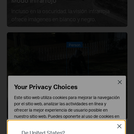
Modo Infrarrojo
Incluso en la oscuridad, la visión infrarroja
ofrece imágenes en blanco y negro.
Person
Close
Your Privacy Choices
Modo Inteligente
Este sitio web utiliza cookies para mejorar la navegación
Cambia automáticamente a color cuando se
por el sitio web, analizar las actividades en línea y
ofrecer la mejor experiencia de usuario posible en
detecta movimiento.
nuestro sitio web. Puedes oponerte al uso de cookies en
cualquier momento. Encontrarás más información en
Close
nuestra
política de privacidad
.
De United States?