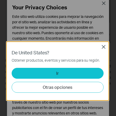
Close
Your Privacy Choices
Este sitio web utiliza cookies para mejorar la navegación
por el sitio web, analizar las actividades en línea y
ofrecer la mejor experiencia de usuario posible en
nuestro sitio web. Puedes oponerte al uso de cookies en
cualquier momento. Encontrarás más información en
nuestra
política de privacidad
.
Close
De United States?
Cookies Básicas
Estas cookies son necesarias para el funcionamiento
8. Para revisar los dispositivos conectados a tu cuenta de TP-
Obtener productos, eventos y servicios para su región.
del sitio web y no pueden desactivarse en tu sistema.
Link, por favor ve a "Seguridad de inicio de sesión" > "Actividad
de Inicio de Sesión". Aquí podrás ver la ubicación y hora de inicio
Ir
Cookies de Análisis y de Marketing
de sesión de cada dispositivo. Si encuentras un dispositivo
Las cookies de análisis nos permiten analizar tus
desconocido en la lista, por favor cambia la contraseña de la
actividades en nuestro sitio web con el fin de mejorar y
Otras opciones
cuenta de TP-Link.
adaptar la funcionalidad del mismo.
Las cookies de marketing pueden ser instaladas a
través de nuestro sitio web por nuestros socios
publicitarios con el fin de crear un perfil de tus intereses
y mostrarte anuncios relevantes en otros sitios web.