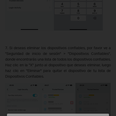
7. Si deseas eliminar los dispositivos confiables, por favor ve a
"Seguridad de inicio de sesión" > "Dispositivos Confiables",
donde encontrarás una lista de todos los dispositivos confiables.
Haz clic en la "X" junto al dispositivo que deseas eliminar, luego
haz clic en "Eliminar" para quitar el dispositivo de tu lista de
Dispositivos Confiables.