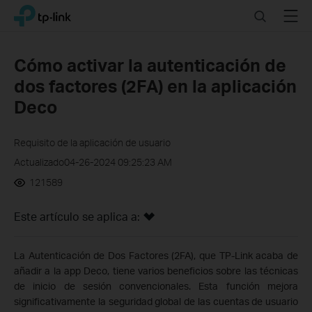
Click
Search
Menu
TP-Link, Reliably Smart
to
skip
the
Cómo activar la autenticación de
navigation
dos factores (2FA) en la aplicación
bar
Deco
Requisito de la aplicación de usuario
Actualizado04-26-2024 09:25:23 AM
121589
Este artículo se aplica a:
La Autenticación de Dos Factores (2FA), que TP-Link acaba de
añadir a la app Deco, tiene varios beneficios sobre las técnicas
de inicio de sesión convencionales. Esta función mejora
significativamente la seguridad global de las cuentas de usuario