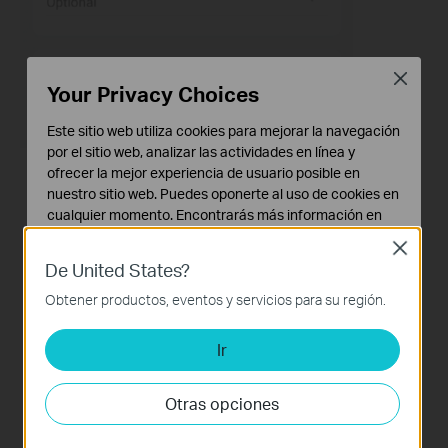
Close
Your Privacy Choices
Este sitio web utiliza cookies para mejorar la navegación
por el sitio web, analizar las actividades en línea y
ofrecer la mejor experiencia de usuario posible en
Descripción:
Ingrese un nombre para esta VPN.
nuestro sitio web. Puedes oponerte al uso de cookies en
Servidor VPN:
Ingrese la dirección IP del servidor o el
cualquier momento. Encontrarás más información en
nombre de dominio.
nuestra
política de privacidad
.
Close
Nombre de usuario y contraseña:
Ingrese la cuenta en el
De United States?
Cookies Básicas
servidor.
Estas cookies son necesarias para el funcionamiento
Obtener productos, eventos y servicios para su región.
Clave precompartida de IPsec:
ingrese la clave
del sitio web y no pueden desactivarse en tu sistema.
precompartida de IPsec del servidor.
Ir
Cookies de Análisis y de Marketing
Las cookies de análisis nos permiten analizar tus
actividades en nuestro sitio web con el fin de mejorar y
Si la conexión es exitosa, aparecerá un mensaje similar al
Otras opciones
adaptar la funcionalidad del mismo.
siguiente.
Las cookies de marketing pueden ser instaladas a