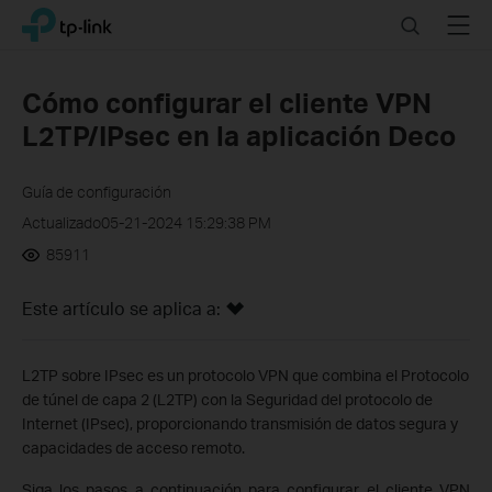
Click
Search
Menu
TP-Link, Reliably Smart
to
skip
the
Cómo configurar el cliente VPN
navigation
L2TP/IPsec en la aplicación Deco
bar
Guía de configuración
Actualizado05-21-2024 15:29:38 PM
85911
Este artículo se aplica a:
L2TP sobre IPsec es un protocolo VPN que combina el Protocolo
de túnel de capa 2 (L2TP) con la Seguridad del protocolo de
Internet (IPsec), proporcionando transmisión de datos segura y
capacidades de acceso remoto.
Siga los pasos a continuación para configurar el cliente VPN