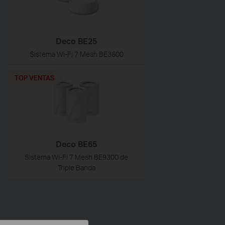
Deco BE25
Sistema Wi-Fi 7 Mesh BE3600
TOP VENTAS
Deco BE65
Sistema Wi-Fi 7 Mesh BE9300 de
Triple Banda