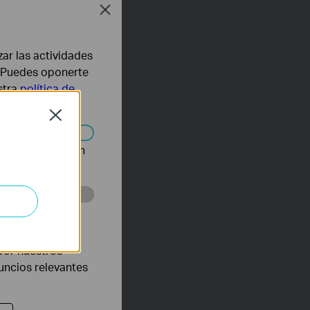
Close
zar las actividades
b. Puedes oponerte
stra
política de
Close
n desactivarse en
eb con el fin de
por nuestros
nuncios relevantes