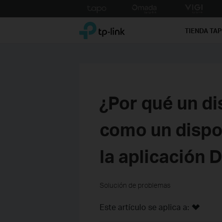
Click
to
TP-Link, Reliably Smart
skip
TIENDA TA
the
navigation
bar
¿Por qué un di
como un dispo
la aplicación 
Solución de problemas
Este artículo se aplica a: