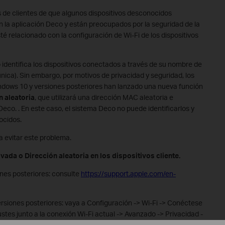
de clientes de que algunos dispositivos desconocidos
en la aplicación Deco y están preocupados por la seguridad de la
é relacionado con la configuración de Wi-Fi de los dispositivos
 identifica los dispositivos conectados a través de su nombre de
única). Sin embargo, por motivos de privacidad y seguridad, los
indows 10 y versiones posteriores han lanzado una nueva función
n aleatoria
, que utilizará una dirección MAC aleatoria e
Deco. . En este caso, el sistema Deco no puede identificarlos y
ocidos.
 evitar este problema.
ivada o Dirección aleatoria en los dispositivos cliente.
ones posteriores: consulte
https://support.apple.com/en-
ersiones posteriores: vaya a Configuración -> Wi-Fi -> Conéctese
ustes junto a la conexión Wi-Fi actual -> Avanzado -> Privacidad -