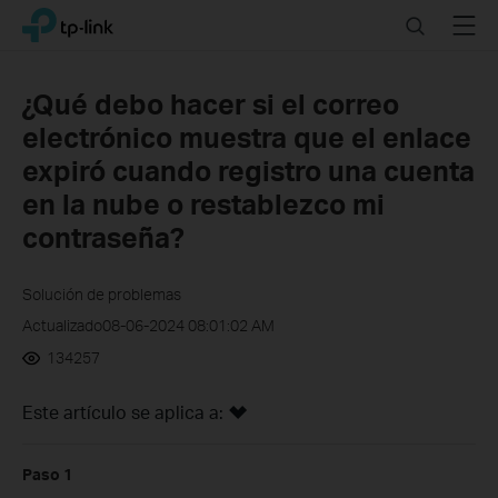
Click
Search
Menu
TP-Link, Reliably Smart
to
skip
the
¿Qué debo hacer si el correo
navigation
electrónico muestra que el enlace
bar
expiró cuando registro una cuenta
en la nube o restablezco mi
contraseña?
Solución de problemas
Actualizado08-06-2024 08:01:02 AM
134257
Este artículo se aplica a:
Paso 1