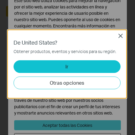
Este sitio web utiliza cookies para mejorar la navegación
por el sitio web, analizar las actividades en línea y
Sí
No
ofrecer la mejor experiencia de usuario posible en
nuestro sitio web. Puedes oponerte al uso de cookies en
cualquier momento. Encontrarás más información en
nuestra
política de privacidad
.
Close
Productos recomendados
De United States?
Cookies Básicas
Estas cookies son necesarias para el funcionamiento
Obtener productos, eventos y servicios para su región.
del sitio web y no pueden desactivarse en tu sistema.
TOP VENTAS
TOP VENTAS
Ir
Cookies de Análisis y de Marketing
Las cookies de análisis nos permiten analizar tus
actividades en nuestro sitio web con el fin de mejorar y
Otras opciones
adaptar la funcionalidad del mismo.
TL13E
TC82 KIT
Las cookies de marketing pueden ser instaladas a
Bombilla LED Wi-Fi
Cámara de Vigilancia Wi-Fi
través de nuestro sitio web por nuestros socios
Inteligente RGB Multicolor
Solar con Batería Recargable
publicitarios con el fin de crear un perfil de tus intereses
y Detección IA
y mostrarte anuncios relevantes en otros sitios web.
TOP VENTAS
Aceptar todas las Cookies