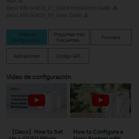
App
Deco X80-5G(EU)_V1_Quick Installation Guide
Deco X80-5G(EU)_V1_User Guide
Vídeo de
Preguntas más
Firmware
configuración
Frecuentes
Aplicaciones
Código GPL
Vídeo de configuración
【Deco】How to Set
How to Configure a
Up a 4G/5G Whole
Deco System with