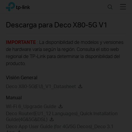
Click
Search
Menu
TP-Link, Reliably Smart
to
skip
the
Descarga para
Deco X80-5G
V1
navigation
bar
IMPORTANTE
: La disponibilidad de modelos y versiones
de hardware varía según la región. Consulta el sitio web
regional de TP-Link para determinar la disponibilidad del
producto.
Visión General
Deco X80-5G(EU)_V1_Datasheet
Manual
Wi-Fi 6_Upgrade Guide
Deco Router(EU1_12 Languages)_Quick Installation
Guide(4G&5G&DSL)
Deco App User Guide (for 4G/5G Decos)_Deco 3.1