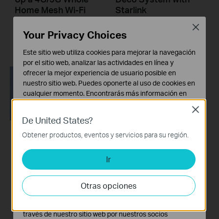
Home Mesh Wi-Fi
Starlink
Router (Take Deco
Close
X50-5G as Example)
Your Privacy Choices
Este sitio web utiliza cookies para mejorar la navegación
por el sitio web, analizar las actividades en línea y
ofrecer la mejor experiencia de usuario posible en
nuestro sitio web. Puedes oponerte al uso de cookies en
cualquier momento. Encontrarás más información en
nuestra
política de privacidad
.
Close
De United States?
Cookies Básicas
Estas cookies son necesarias para el funcionamiento
Obtener productos, eventos y servicios para su región.
How to Resolve
del sitio web y no pueden desactivarse en tu sistema.
Double NAT using
Ir
Cookies de Análisis y de Marketing
Starlink
Las cookies de análisis nos permiten analizar tus
actividades en nuestro sitio web con el fin de mejorar y
Otras opciones
adaptar la funcionalidad del mismo.
Las cookies de marketing pueden ser instaladas a
través de nuestro sitio web por nuestros socios