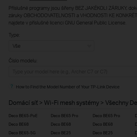
Příslušné programy jsou šířeny BEZ JAKÉKOLI ZÁRUKY, dok
záruky OBCHODOVATELNOSTI a VHODNOSTI KE KONKRÉTNÍ
najdete v příslušné licenci GNU General Public License.
Type:
Vše
Číslo modelu:
Domácí síť
Chytrá domácnost
How to Find the Model Number of Your TP-Link Device
Business
ISP
Domácí síť > Wi-Fi mesh systémy > Všechny D
Deco BE65-PoE
Deco BE65 Pro
Deco BE65 Pro
D
Deco BE68
Deco BE68
Deco BE68
D
Deco BE65-5G
Deco BE25
Deco BE25