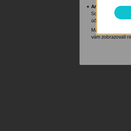
Analytické a mar
Soubory cookie pr
účelem zlepšení a 
Marketingové soub
vám zobrazovali re