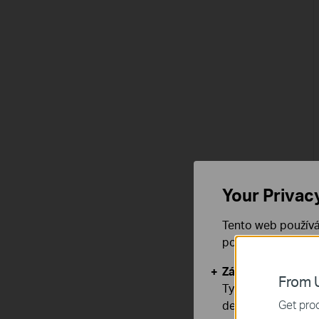
Your Privac
Tento web používá
používáním našich
Základní cookies
From U
Tyto cookies jsou
Get prod
deaktivovat.