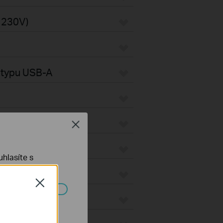
s 230V)
y typu USB-A
Close
hlasíte s
Close
ch systémech