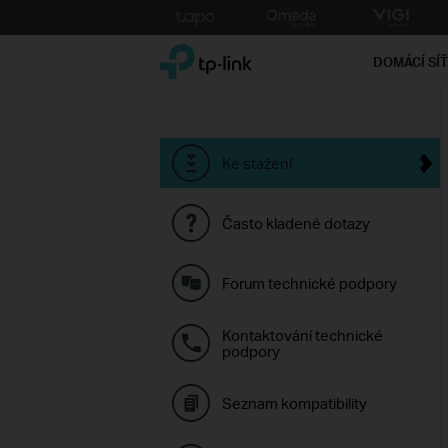
Click
to
TP-Link, Reliably Smart
skip
DOMÁCÍ SÍ
the
navigation
bar
Ke stažení
Často kladené dotazy
Forum technické podpory
Kontaktování technické
podpory
Seznam kompatibility