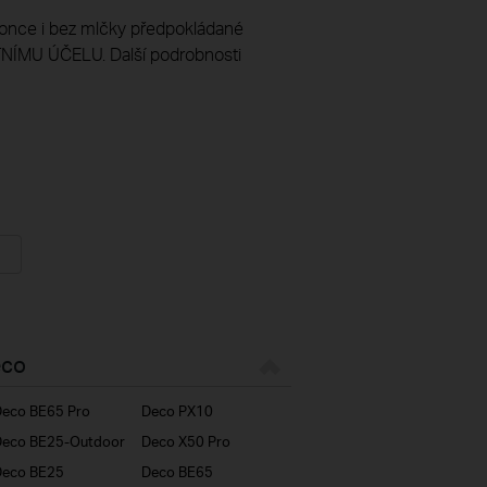
once i bez mlčky předpokládané
MU ÚČELU. Další podrobnosti
eco
eco BE65 Pro
Deco PX10
eco BE25-Outdoor
Deco X50 Pro
Deco BE25
Deco BE65