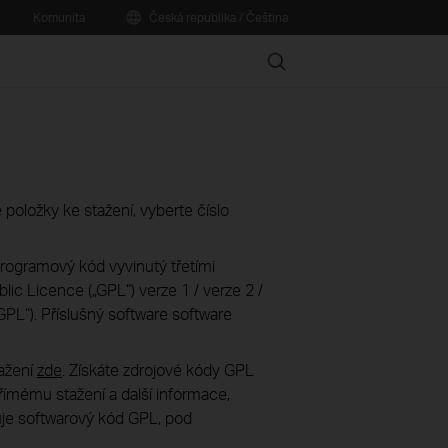
Komunita
Česká republika / Čeština
Search
 položky ke stažení, vyberte číslo
programový kód vyvinutý třetími
ic Licence („GPL“) verze 1 / verze 2 /
PL“). Příslušný software software
tažení
zde
. Získáte zdrojové kódy GPL
ímému stažení a další informace,
uje softwarový kód GPL, pod