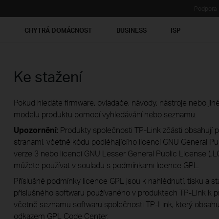
Podpora
Ť
CHYTRÁ DOMÁCNOST
BUSINESS
ISP
Ke stažení
Pokud hledáte firmware, ovladače, návody, nástroje nebo jiné
modelu produktu pomocí vyhledávání nebo seznamu.
Upozornění:
Produkty společnosti TP-Link zčásti obsahují 
stranami, včetně kódu podléhajícího licenci GNU General Publ
verze 3 nebo licenci GNU Lesser General Public License („LG
můžete používat v souladu s podmínkami licence GPL.
Příslušné podmínky licence GPL jsou k nahlédnutí, tisku a s
příslušného softwaru používaného v produktech TP-Link k př
včetně seznamu softwaru společnosti TP-Link, který obsah
odkazem
GPL Code Center
.