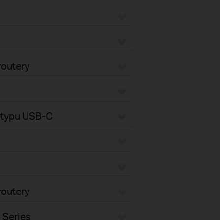
routery
y typu USB-C
routery
 Series