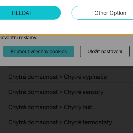
Domácí síť > Adaptéry > Ethernetové USB adap
ketingové cookies
HLEDAT
Other Option
o nám umožňují analyzovat vaše aktivity na našich webových
VIGI Accessories Compatibility
přizpůsobení jejich funkčnosti.
ory cookie mohou prostřednictvím našich webových stránek 
Chytrá domácnost > Cloudové kamery
levantní reklamy.
Chytrá domácnost > Chytré zásuvky
Přijmout všechny cookies
Uložit nastavení
Chytrá domácnost > Chytré osvětlení
Chytrá domácnost > Chytré vypínače
Chytrá domácnost > Chytré senzory
Chytrá domácnost > Chytrý hub
Chytrá domácnost > Chytré termostaty