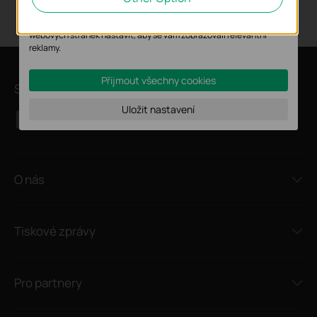
jejich funkčnosti.
Marketingové soubory cookie mohou prostřednictvím našich
webových stránek nastavit, aby se vám zobrazovali relevantní
reklamy.
Přijmout všechny cookies
Sledujte nás
Uložit nastavení
O nás
Tiskové zprávy
Pro partnery