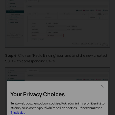
Step 4.
Click on “Radio Binding” icon and bind the new created
SSID with corresponding CAPs.
Close
Your Privacy Choices
Tento web používá soubory cookies. Pokračováním v prohlížení této
stránky souhlasíte s používáním našich cookies.
Již nezobrazovat
Zjistit více
.