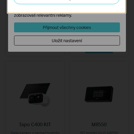
Marketingové soubory cookie mohou prostřednictvím
našich webových stránek nastavit, aby se vám
zobrazovali relevantní reklamy.
Archer BE220W
Tapo C246D
Přijmout všechny cookies
Dvoupásmový Wi-Fi 7 router
Vnitřní/venkovní otočná
BE3600
bezpečnostní kamera se dvěma
objektivy
Uložit nastavení
Zjistit více
Zjistit více
Tapo C400 KIT
M8550
Sada kamery s bezpečnostním
5G mobilní Wi-Fi M8550