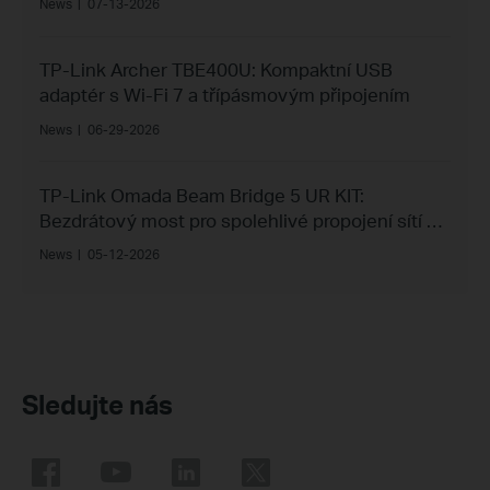
News
|
07-13-2026
TP-Link Archer TBE400U: Kompaktní USB
adaptér s Wi-Fi 7 a třípásmovým připojením
News
|
06-29-2026
TP-Link Omada Beam Bridge 5 UR KIT:
Bezdrátový most pro spolehlivé propojení sítí na
vzdálenost až 15 km
News
|
05-12-2026
Sledujte nás