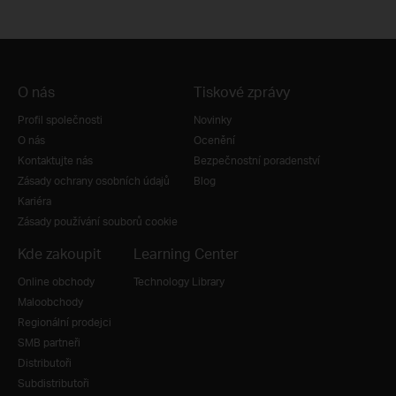
O nás
Tiskové zprávy
Profil společnosti
Novinky
O nás
Ocenění
Kontaktujte nás
Bezpečnostní poradenství
Zásady ochrany osobních údajů
Blog
Kariéra
Zásady používání souborů cookie
Kde zakoupit
Learning Center
Online obchody
Technology Library
Maloobchody
Regionální prodejci
SMB partneři
Distributoři
Subdistributoři