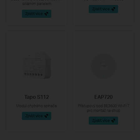
solárním panelem
Zjistit více
Zjistit více
Tapo S112
EAP720
Modul chytrého spínače
Přístupový bod BE3600 Wi-Fi 7
pro montáž na strop
Zjistit více
Zjistit více