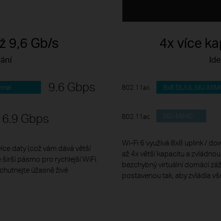
ž 9,6 Gb/s
4x více ka
ání
Ide
9.6 Gbps
nnel
8x8 DL/UL MU-MIM
802.11ax
6.9 Gbps
MU-MIMO
802.11ac
Wi-Fi 6 využívá 8x8 uplink / 
více daty (což vám dává větší
až 4x větší kapacitu a zvládnou 
 širší pásmo pro rychlejší WiFi.
bezchybný virtuální domácí záž
chutnejte úžasně živé
postavenou tak, aby zvládla vše