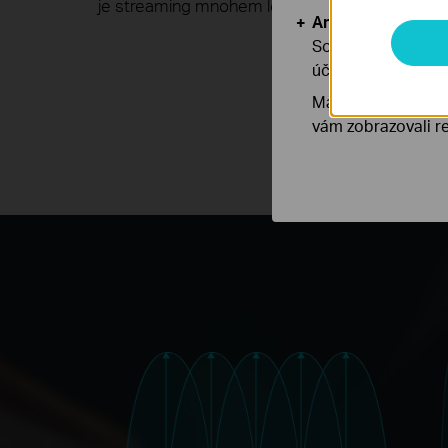
je streaming mnohem lepší.
Analytické a mar
Soubory cookie pr
účelem zlepšení a 
Marketingové soub
vám zobrazovali re