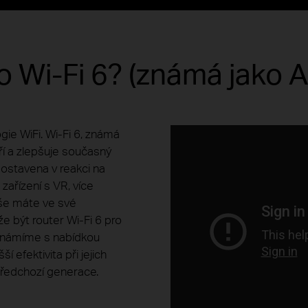
to Wi-Fi 6? (známá jako A
gie WiFi. Wi-Fi 6, známá
ří a zlepšuje současný
postavena v reakci na
 zařízení s VR, více
uše máte ve své
e být router Wi-Fi 6 pro
beznámíme s nabídkou
 efektivita při jejich
 předchozí generace.