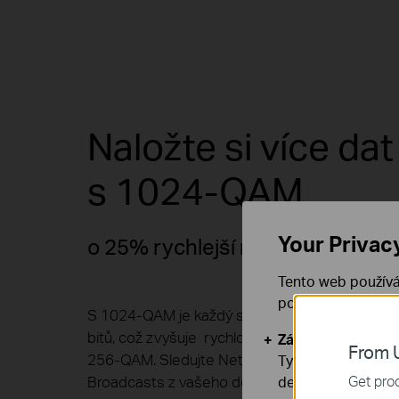
Naložte si více dat
s
1024-QAM
Your Privac
o 25% rychlejší než 256-QAM
Tento web používá
používáním našich
S 1024-QAM je každý symbol adresován 10 bit
bitů, což zvyšuje rychlosti o 25% ve srovnání 
Základní cookies
From U
256-QAM. Sledujte Netflix doma nebo live str
Tyto cookies jsou
Get prod
deaktivovat.
Broadcasts z vašeho domácího počítače - s