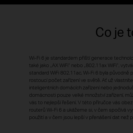
Co je 
Wi-Fi 6 je standardem příští generace technolo
také jako „AX WiFi“ nebo „802.11ax WiFi“, vytvá
standard WiFi 802.11ac. Wi-Fi 6 byla původně 
rostoucí počet zařízení ve světě. Ať už vlastníte
inteligentních domácích zařízení nebo jednod
domácnosti pouze velké množství zařízení, můž
vás to nejlepší řešení. V této příručce vás o
routerů Wi-Fi 6 a ukážeme si, v čem spočívá vyšší
použití a v čem jsou lepší v přenášení dat než