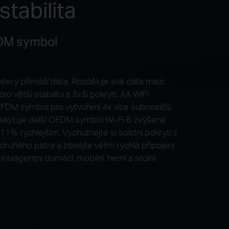
stabilita
FDM symbol
terý přenáší data. Rozděluje svá data mezi
o větší stabilitu a širší pokrytí. AX WiFi
OFDM symbol pro vytvoření 4x více subnosičů.
skytuje delší OFDM symbol Wi-Fi 6 zvýšené
o 11% rychlejším. Vychutnejte si solidní pokrytí z
druhého patra a získejte velmi rychlá připojení
nteligentní domácí, mobilní, herní a stolní