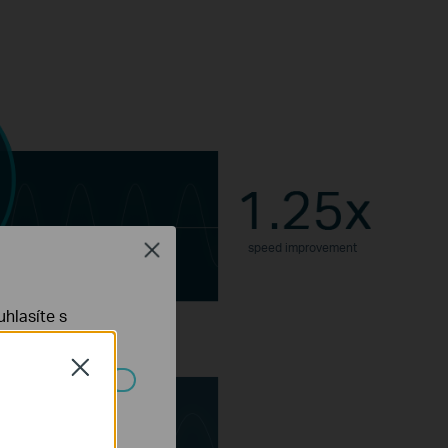
Close
speed improvement
hlasíte s
Close
bits/symbol
ch systémech