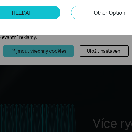
ketingové cookies
HLEDAT
Other Option
o nám umožňují analyzovat vaše aktivity na našich webových
přizpůsobení jejich funkčnosti.
ory cookie mohou prostřednictvím našich webových stránek 
levantní reklamy.
Přijmout všechny cookies
Uložit nastavení
Více ry