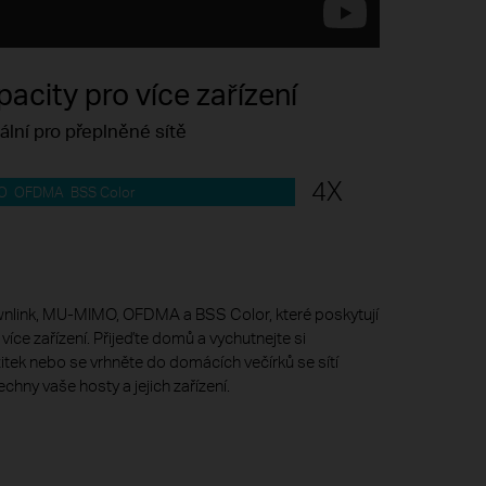
pacity pro více zařízení
ální pro přeplněné sítě
4X
O OFDMA BSS Color
downlink, MU-MIMO, OFDMA a BSS Color, které poskytují
více zařízení. Přijeďte domů a vychutnejte si
itek nebo se vrhněte do domácích večírků se sítí
chny vaše hosty a jejich zařízení.