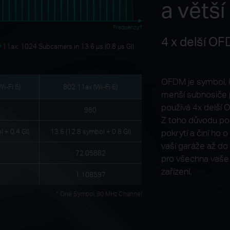
a větší 
Frequency f
4 x delší O
11ax: 1024 Subcarriers in 13.6 μs (0.8 μs GI)
OFDM je symbol, k
i-Fi 5)
802.11ax (Wi-Fi 6)
menší subnosiče pr
používá 4x delší 
980
Z toho důvodu po
l + 0.4 GI)
13.6 (12.8 symbol + 0.8 GI)
pokrytí a činí ho 
vaší garáže až do 
72.05882
pro všechna vaše i
zařízení.
1.108597
* One Symbol, 80 MHz Channel