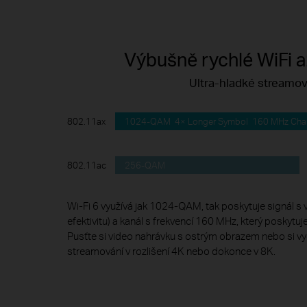
Výbušně rychlé WiFi a
Ultra-hladké streamov
1024-QAM 4× Longer Symbol 160 MHz Cha
802.11ax
256-QAM
802.11ac
Wi-Fi 6 využívá jak 1024-QAM, tak poskytuje signál s 
efektivitu) a kanál s frekvencí 160 MHz, který poskytuje
Pusťte si video nahrávku s ostrým obrazem nebo si vy
streamování v rozlišení 4K nebo dokonce v 8K.