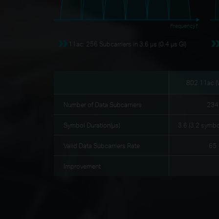
Frequency f
11ac: 256 Subcarriers in 3.6 μs (0.4 μs GI)
802.11ac (W
Number of Data Subcarriers
234
Symbol Duration(μs)
3.6 (3.2 symbo
Valid Data Subcarriers Rate
65
Improvement