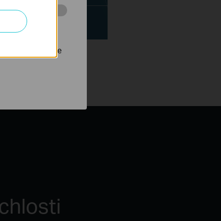
 stránkách za
nastavit, aby se
chlosti