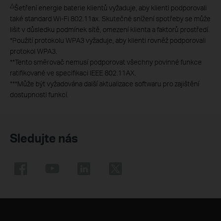
△
Šetření energie baterie klientů vyžaduje, aby klienti podporovali
také standard Wi-Fi 802.11ax. Skutečné snížení spotřeby se může
lišit v důsledku podmínek sítě, omezení klienta a faktorů prostředí.
*Použití protokolu WPA3 vyžaduje, aby klienti rovněž podporovali
protokol WPA3.
**Tento směrovač nemusí podporovat všechny povinné funkce
ratifikované ve specifikaci IEEE 802.11AX.
***Může být vyžadována další aktualizace softwaru pro zajištění
dostupnosti funkcí.
Sledujte nás