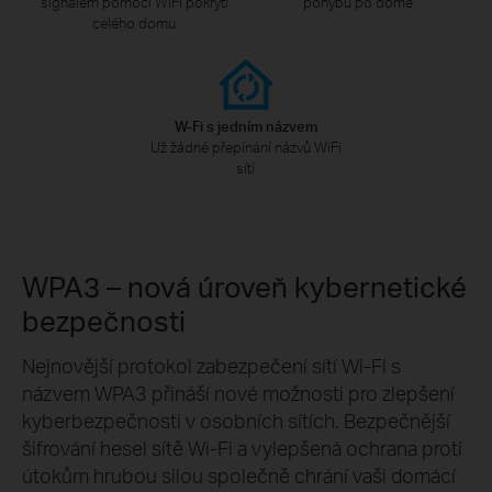
signálem pomocí WiFi pokrytí
pohybu po domě
celého domu
W-Fi s jedním názvem
Už žádné přepínání názvů WiFi
sítí
WPA3 – nová úroveň kybernetické
bezpečnosti
Nejnovější protokol zabezpečení sítí Wi-Fi s
názvem WPA3 přináší nové možnosti pro zlepšení
kyberbezpečnosti v osobních sítích. Bezpečnější
šifrování hesel sítě Wi-Fi a vylepšená ochrana proti
útokům hrubou silou společně chrání vaši domácí