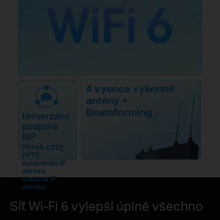
4 vysoce výkonné
antény +
Beamforming
Univerzální
podpora
ISP
PPPoE, L2TP,
PPTP,
dynamická IP
adresa,
statická IP
adresa
Síť Wi-Fi 6 vylepší úplně všechno