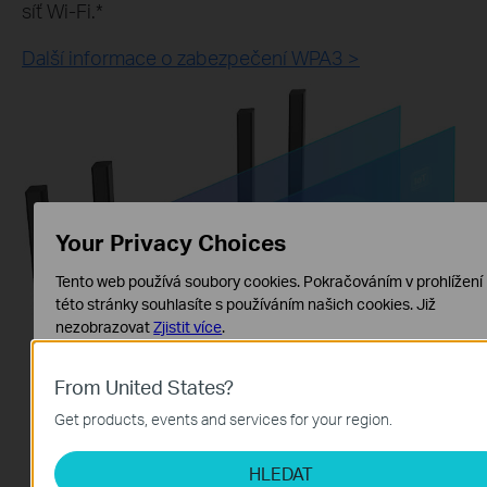
síť Wi-Fi.*
Další informace o zabezpečení WPA3 >
Your Privacy Choices
Tento web používá soubory cookies. Pokračováním v prohlížení
této stránky souhlasíte s používáním našich cookies.
Již
nezobrazovat
Zjistit více
.
Základní cookies
From United States?
Tyto cookies jsou nezbytné pro fungování webových stránek a
nelze je ve vašich systémech deaktivovat.
Get products, events and services for your region.
Analytické a marketingové cookies
HLEDAT
Soubory cookie pro nám umožňují analyzovat vaše aktivity na