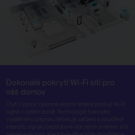
Dokonalé pokrytí Wi-Fi sítí pro
váš domov
Čtyři vysoce výkonné externí antény posilují Wi-Fi
signál v celém domě. Technologie tvarování
vyzářeného paprsku detekuje zařízení a soustředí
intenzitu signálu bezdrátové sítě jejich směrem, a to
zejména do míst, která byla dříve hůře dosažitelná.