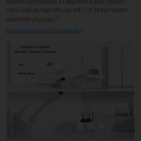
zařízení kompatibilní s EasyMesh a dále vytvořit
celou vaši domácí síťovou WiFi. Už žádné hledání
◇
stabilního připojení.
Další informace o EasyMesh >
Zařízení EasyMesh
(Router + Range Extender)