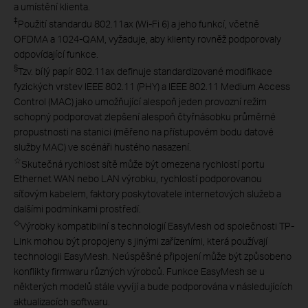
a umístění klienta.
‡
Použití standardu 802.11ax (Wi-Fi 6) a jeho funkcí, včetně
OFDMA a 1024-QAM, vyžaduje, aby klienty rovněž podporovaly
odpovídající funkce.
§
Tzv. bílý papír 802.11ax definuje standardizované modifikace
fyzických vrstev IEEE 802.11 (PHY) a IEEE 802.11 Medium Access
Control (MAC) jako umožňující alespoň jeden provozní režim
schopný podporovat zlepšení alespoň čtyřnásobku průměrné
propustnosti na stanici (měřeno na přístupovém bodu datové
služby MAC) ve scénáři hustého nasazení.
☆
Skutečná rychlost sítě může být omezena rychlostí portu
Ethernet WAN nebo LAN výrobku, rychlostí podporovanou
síťovým kabelem, faktory poskytovatele internetových služeb a
dalšími podmínkami prostředí.
◇
Výrobky kompatibilní s technologií EasyMesh od společnosti TP-
Link mohou být propojeny s jinými zařízeními, která používají
technologii EasyMesh. Neúspěšné připojení může být způsobeno
konflikty firmwaru různých výrobců. Funkce EasyMesh se u
některých modelů stále vyvíjí a bude podporována v následujících
aktualizacích softwaru.