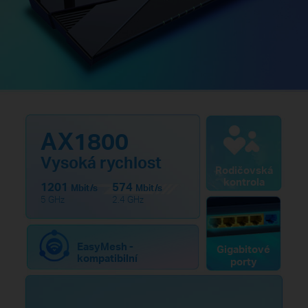
AX1800
Vysoká rychlost
Rodičovská
kontrola
1201
574
Mbit/s
Mbit/s
5 GHz
2.4 GHz
EasyMesh -
Gigabitové
kompatibilní
porty