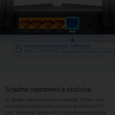
5
Podporované metody ověřování
PPPoE · L2TP · PPTP · dynamická IP adresa · statická 
Snadné nastavení a obsluha
Ať dáváte přednost intuitivní aplikaci Tether, nebo
pokročilému webovému rozhraní společnosti TP-
Link, směrovač Archer AX23 zvládnete nastavit za