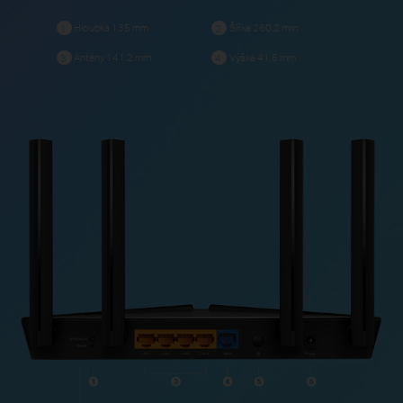
Hloubka 135 mm
Šířka 260.2 mm
1
2
Antény 141.2 mm
Výška 41.6 mm
3
4