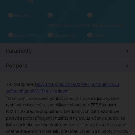
Resetování
1
2
3
WPS/Wi-Fi zapnutí/vypnutí
4× Gigabitové LAN porty
Gigabitový WAN port
Zapnutí/vypnutí
Napájení
4
5
6
Parametry
Podpora
Tisková zpráva:
Nový směrovač AX1800 Wi-Fi 6 Archer AX23
zpřístupňuje síť Wi-Fi 6 více lidem
†
Maximální přenosové rychlosti v bezdrátové síti jsou fyzické
rychlosti odvozené ze specifikace standardu IEEE Standard
802.11. Skutečná propustnost bezdrátových dat, bezdrátové
pokrytí a počet připojených zařízení nejsou zaručeny a budou se
lišit v důsledku podmínek sítě, omezení klientů a faktorů prostředí,
včetně stavebních materiálů, překážek, objemu a hustoty provozu