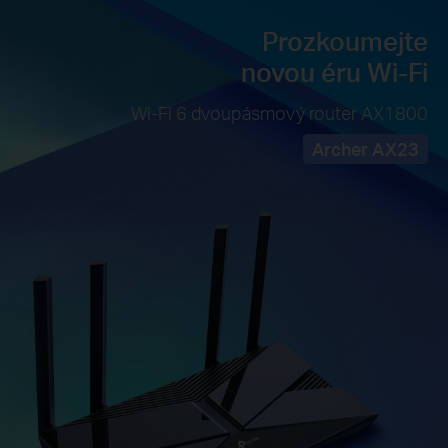
Prozkoumejte
novou éru Wi-Fi
Wi-Fi 6 dvoupásmový router AX1800
Archer AX23