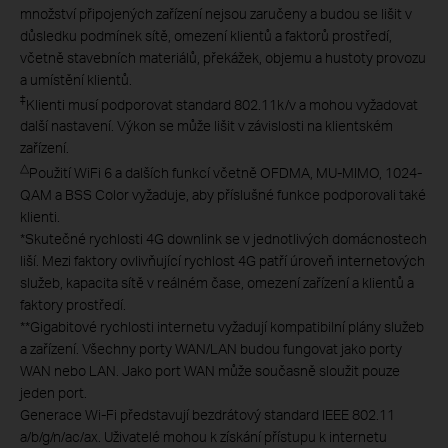
množství připojených zařízení nejsou zaručeny a budou se lišit v
důsledku podmínek sítě, omezení klientů a faktorů prostředí,
včetně stavebních materiálů, překážek, objemu a hustoty provozu
a umístění klientů.
‡
Klienti musí podporovat standard 802.11k/v a mohou vyžadovat
další nastavení. Výkon se může lišit v závislosti na klientském
zařízení.
△
Použití WiFi 6 a dalších funkcí včetně OFDMA, MU-MIMO, 1024-
QAM a BSS Color vyžaduje, aby příslušné funkce podporovali také
klienti.
*
Skutečné rychlosti 4G downlink se v jednotlivých domácnostech
liší. Mezi faktory ovlivňující rychlost 4G patří úroveň internetových
služeb, kapacita sítě v reálném čase, omezení zařízení a klientů a
faktory prostředí.
**
Gigabitové rychlosti internetu vyžadují kompatibilní plány služeb
a zařízení. Všechny porty WAN/LAN budou fungovat jako porty
WAN nebo LAN. Jako port WAN může současně sloužit pouze
jeden port.
Generace Wi-Fi představují bezdrátový standard IEEE 802.11
a/b/g/n/ac/ax. Uživatelé mohou k získání přístupu k internetu