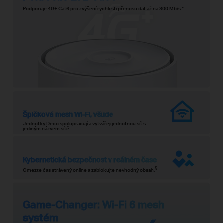
Podporuje 4G+ Cat6 pro zvýšení rychlosti přenosu dat až na 300 Mb/s.
*
Špičková mesh Wi-Fi, všude
Jednotky Deco spolupracují a vytvářejí jednotnou síť s
jediným názvem sítě.
Kybernetická bezpečnost v reálném čase
§
Omezte čas strávený online a zablokujte nevhodný obsah.
Game-Changer: Wi-Fi 6 mesh
systém