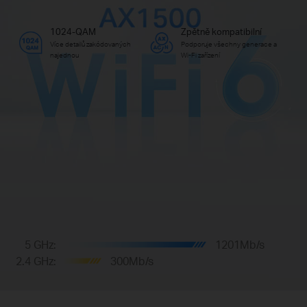
1024-QAM
Zpětně kompatibilní
Více detailů zakódovaných
Podporuje všechny generace a
najednou
Wi-Fi zařízení
5 GHz:
1201Mb/s
2.4 GHz:
300Mb/s