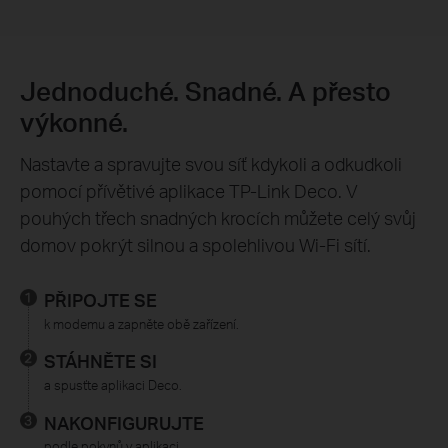
Jednoduché. Snadné. A přesto
výkonné.
Nastavte a spravujte svou síť kdykoli a odkudkoli
pomocí přívětivé aplikace TP-Link Deco. V
pouhých třech snadných krocích můžete celý svůj
domov pokrýt silnou a spolehlivou Wi-Fi sítí.
PŘIPOJTE SE
k modemu a zapněte obě zařízení.
STÁHNĚTE SI
a spusťte aplikaci Deco.
NAKONFIGURUJTE
podle pokynů v aplikaci.