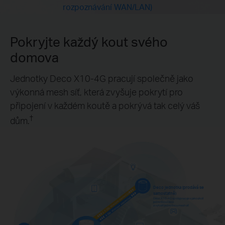
rozpoznávání WAN/LAN)
Pokryjte každý kout svého
domova
Jednotky Deco X10-4G pracují společně jako
výkonná mesh síť, která zvyšuje pokrytí pro
připojení v každém koutě a pokrývá tak celý váš
†
dům.
Deco jednotka (prodává se
samostatně)
Deco X10-4G spolupracuje s jakoukoli
jednotkou Deco
a vytváří jednotnou mesh síť