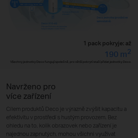
Dostupné WAN/LAN
připojení
Deco jednotka (prodává se
samostatně)
Deco X10-4G
Připojte SIM kartu, aby jednotka
funguovala jako router 4G/3G
1 pack pokryje: až
2
190 m
Všechny jednotky Deco fungují společně, pro větší pokrytí stačí přidat jednotky Deco.
Navrženo pro
více zařízení
Cílem produktů Deco je výrazně zvýšit kapacitu a
efektivitu v prostředí s hustým provozem. Bez
ohledu na to, kolik obrazovek nebo zařízení je
najednou zapnutých, mohou všichni využívat