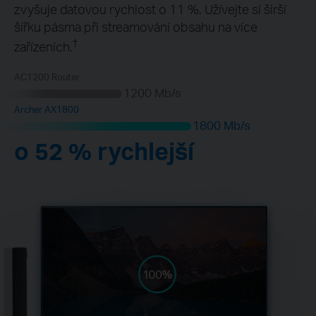
zvyšuje datovou rychlost o 11 %. Užívejte si širší
šířku pásma při streamování obsahu na více
†
zařízeních.
AC1200 Router
1200 Mb/s
Archer AX1800
1800 Mb/s
o 52 % rychlejší