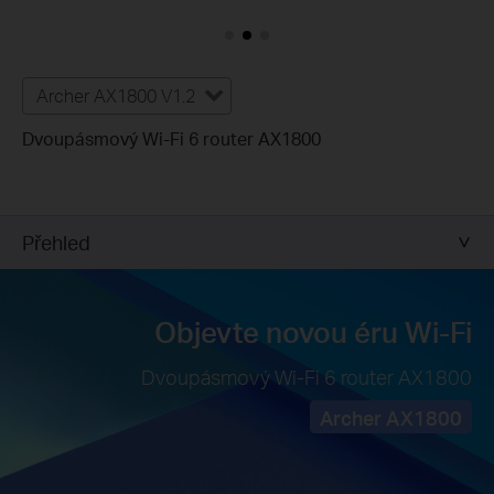
Archer AX1800 V1.2
Dvoupásmový Wi-Fi 6 router AX1800
Přehled
Objevte
novou éru Wi-Fi
Dvoupásmový Wi-Fi 6 router AX1800
Archer AX1800