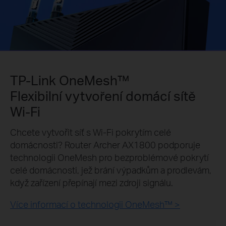
TP-Link OneMesh™
Flexibilní vytvoření domácí sítě
Wi-Fi
Chcete vytvořit síť s Wi-Fi pokrytím celé
domácnosti? Router Archer AX1800 podporuje
technologii OneMesh pro bezproblémové pokrytí
celé domácnosti, jež brání výpadkům a prodlevám,
když zařízení přepínají mezi zdroji signálu.
Více informací o technologii OneMesh™ >