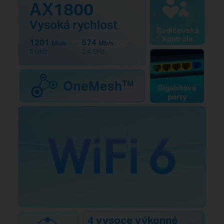
AX1800
Vysoká rychlost
Rodičovská
kontrola
1201
574
Mb/s
Mb/s
5 GHz
2.4 GHz
Gigabitové
porty
4 vysoce výkonné