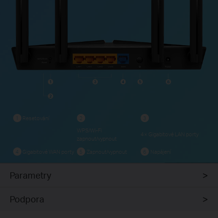
Resetování
1
2
3
WPS/Wi-Fi
4× Gigabitové LAN porty
zapnout/vypnout
Gigabitové WAN porty
Zapnout/vypnout
Napájení
4
5
6
Parametry
Podpora