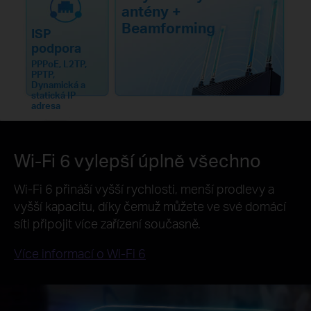
antény +
Beamforming
ISP
podpora
PPPoE, L2TP,
PPTP,
Dynamická a
statická IP
adresa
Wi-Fi 6 vylepší úplně všechno
Wi-Fi 6 přináší vyšší rychlosti, menší prodlevy a
vyšší kapacitu, díky čemuž můžete ve své domácí
síti připojit více zařízení současně.
Více informací o Wi-Fi 6