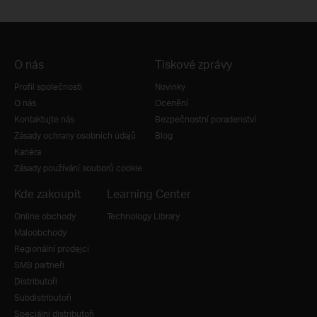
O nás
Tiskové zprávy
Profil společnosti
Novinky
O nás
Ocenění
Kontaktujte nás
Bezpečnostní poradenství
Zásady ochrany osobních údajů
Blog
Kariéra
Zásady používání souborů cookie
Kde zakoupit
Learning Center
Online obchody
Technology Library
Maloobchody
Regionální prodejci
SMB partneři
Distributoři
Subdistributoři
Speciální distributoři