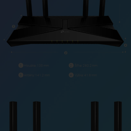
Hloubka: 135 mm
Šířka: 260.2 mm
1
2
Antény: 141.2 mm
Výška: 41.6 mm
3
4