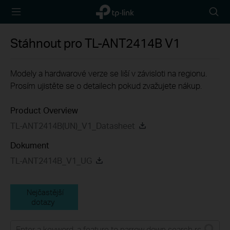
TP-Link,
Searc
Reliably
icon
Smart
Stáhnout pro
TL-ANT2414B
V1
Modely a hardwarové verze se liší v závisloti na regionu.
Prosím ujistěte se o detailech pokud zvažujete nákup.
Product Overview
TL-ANT2414B(UN)_V1_Datasheet
Dokument
TL-ANT2414B_V1_UG
Nejčastější
dotazy