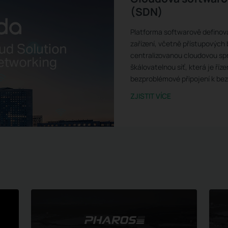
(SDN)
Platforma softwarově definova
zařízení, včetně přístupových
centralizovanou cloudovou sp
škálovatelnou síť, která je říz
bezproblémové připojení k bezdr
použití v prostředí pohostinst
ZJISTIT VÍCE
dalších.