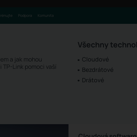
trénujte
Podpora
Komunita
Všechny techno
ndem a jak mohou
Cloudové
i TP-Link pomoci vaší
Bezdrátové
Drátové
Cloudová softwaro