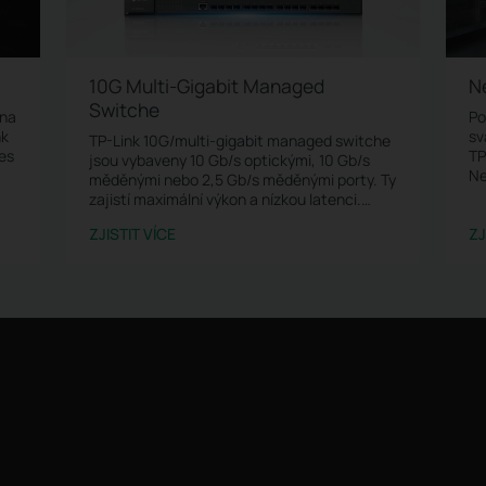
10G Multi-Gigabit Managed
N
Switche
 na
Po
nk
sv
TP-Link 10G/multi-gigabit managed switche
řes
TP
jsou vybaveny 10 Gb/s optickými, 10 Gb/s
Ne
měděnými nebo 2,5 Gb/s měděnými porty. Ty
po
zajistí maximální výkon a nízkou latenci.
zp
Spolehlivá a bleskurychlá připojení k Wi-Fi 6
za
ZJISTIT VÍCE
ZJ
přístupovým bodům, úložným serverům,
switchům a dalším zařízením.