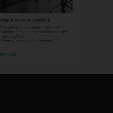
eřízené switche LiteWave
třebujete pracovat z domu nebo rozšířit
á kabelová připojení? Vyzkoušejte switche
-Link LiteWave!
řízené switche TP-Link LiteWave
skytují nejsnadnější a nejdostupnější
ůsob, jak rozšířit vaši kabelovou síť. Stačí
pojit a začít používat!
ISTIT VÍCE