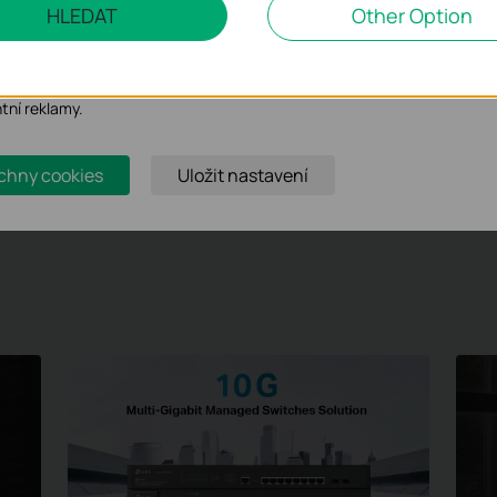
HLEDAT
Other Option
o nám umožňují analyzovat vaše aktivity na našich webových stránkác
bení jejich funkčnosti.
ory cookie mohou prostřednictvím našich webových stránek nastavit,
ntní reklamy.
O!
chny cookies
Uložit nastavení