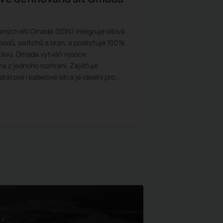
ných sítí Omada (SDN) integruje síťová
 bodů, switchů a bran, a poskytuje 100%
rávu. Omada vytváří vysoce
ena z jednoho rozhraní. Zajišťuje
átové i kabelové síti a je ideální pro
ví, vzdělávání, maloobchodu, kanceláří a