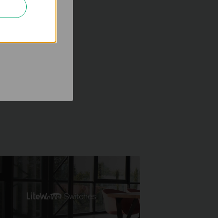
h za účelem
 aby se vám