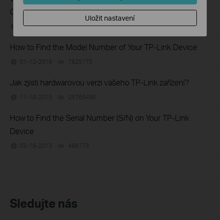
Connected to an Unmanaged Switch?
Uložit nastavení
07-16-2026
359119
views
How to Find the Model Number of Your TP-Link Device
01-12-2018
7625175
views
Jak zjisti hardwarovou verzi vašeho TP-Link zařízení?
11-18-2015
25765498
views
How to Find the Serial Number (S/N) on Your TP-Link
Device
03-19-2013
489173
views
Sledujte nás