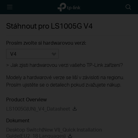
TP-Link,
Searc
Reliably
icon
Smart
Stáhnout pro
LS1005G
V4
Prosím zvolte si hardwarovou verzi:
V4
>
Jak zjisti hardwarovou verzi vašeho TP-Link zařízení?
Modely a hardwarové verze se liší v závisloti na regionu.
Prosím ujistěte se o detailech pokud zvažujete nákup.
Product Overview
LS1005G(UN)_V4_Datasheet
Dokument
Desktop Switch(New VI)_Quick Installation
Guide(EU2_18 Languages)