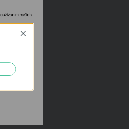
používáním našich
Close
ech deaktivovat.
h za účelem
 aby se vám