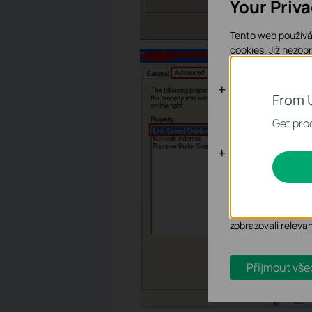
Your Priv
Tento web používá 
cookies.
Již nezob
Základní coo
From 
Tyto cookies jsou
Get prod
Analytické a
Soubory cookie pr
zlepšení a přizpůso
Marketingové soub
zobrazovali releva
Přijmout vše