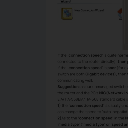
If the
‘connection speed’
is quite
norm
connected to the router directly),
then 
If the
‘connection speed’
is
poor
(for e
switch are both
Gigabit devices
), then
communicating well.
Suggestion
: as our unmanaged switches
the router and the PC’s
NIC(Network In
EIA/TIA-568EIA/TIA-568 standard cable 
1)
the
‘connection speed
’ is usually u
can change the speed to ‘auto-negotiatio
2)
As to the
‘connection speed’
in the
N
‘
media type
’ (
‘media type’ or ‘speed an