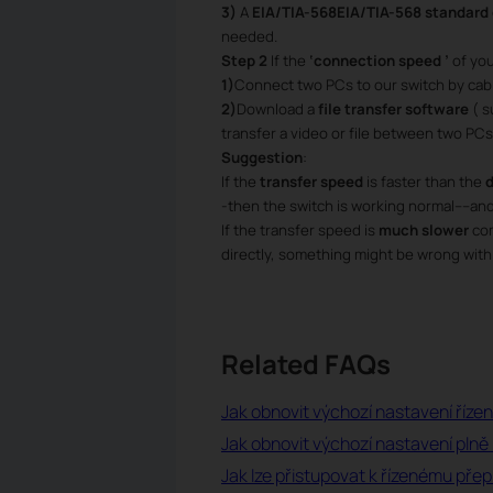
3)
A
EIA/TIA-568EIA/TIA-568 standard
needed.
Step 2
If the
‘connection speed ’
of you
1)
Connect two PCs to our switch by cabl
2)
Download a
file transfer software
( s
transfer a video or file between two PCs
Suggestion
:
If the
transfer speed
is faster than the
-then the switch is working normal----an
If the transfer speed is
much slower
co
directly, something might be wrong with
Related FAQs
Jak obnovit výchozí nastavení řízen
Jak obnovit výchozí nastavení plně 
Jak lze přistupovat k řízenému pře