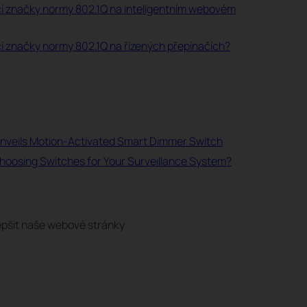
í značky normy 802.1Q na inteligentním webovém
í značky normy 802.1Q na řízených přepínačích?
Unveils Motion-Activated Smart Dimmer Switch
oosing Switches for Your Surveillance System?
pšit naše webové stránky