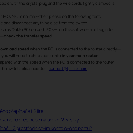
cable with the crystal plug and the wire cords tightly clamped is
r PC’s NIC is normal---then please do the following test:
e and disconnect anything else from the switch.
uch as Dukto R6) on both PCs---run this software and begin to
---
check the transfer speed.
download speed
when the PC is connected to the router directly---
d you will need to check some info
in your main router.
mpared with the speed when the PC is connected to the router
 the switch, pleasecontact
support@tp-link.com
.
ého přepínače L2 lite
řízeného přepínače na úrovni 2. vrstvy
pínači L2 prostřednictvím konzolového portu?