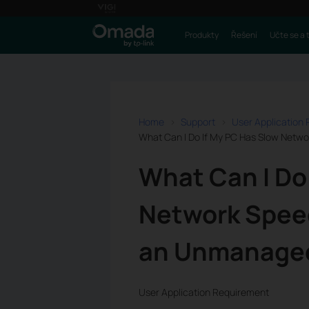
Produkty
Řešení
Učte se a 
Home
Support
User Application
What Can I Do If My PC Has Slow Net
What Can I Do
Network Spee
an Unmanage
User Application Requirement