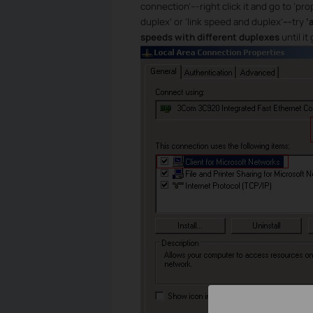
connection’---right click it and go to ‘pro
duplex’ or ‘link speed and duplex’
---
try
‘
speeds with different duplexes
until i