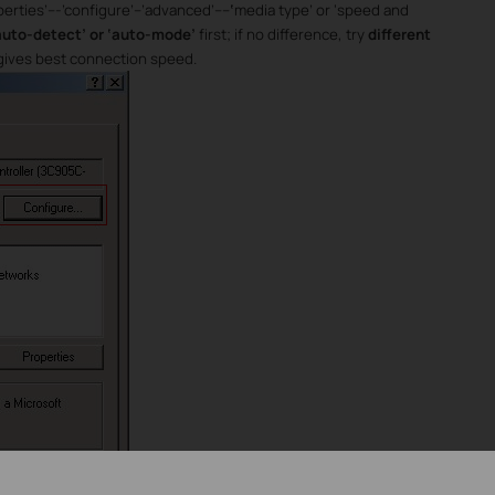
perties’---’configure’--’advanced’----
‘
media type’ or ‘speed and
auto-detect’ or ‘auto-mode’
first; if no difference, try
different
t gives best connection speed.