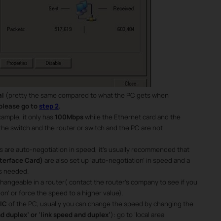
al
(pretty the same compared to what the PC gets when
please go to
step 2
.
xample, it only has
100Mbps
while the Ethernet card and the
 the switch and the router or switch and the PC are not
 are auto-negotiation in speed, it’s usually recommended that
terface Card)
are also set up ‘auto-negotiation’ in speed and a
is needed.
nchangeable in a router( contact the router’s company to see if you
n’ or force the speed to a higher value).
IC
of the PC, usually you can change the speed by changing the
d duplex’ or ‘link speed and duplex’
): go to ’local area