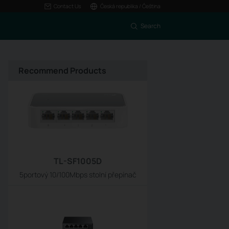
Contact Us
Česká republika / Čeština
Search
Recommend Products
TL-SF1005D
5portový 10/100Mbps stolní přepínač