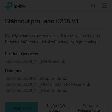
Click
Search
Menu
TP-Link, Reliably Smart
to
skip
the
Stáhnout pro
Tapo D235
V1
navigation
bar
Modely a hardwarové verze se liší v závisloti na regionu.
Prosím ujistěte se o detailech pokud zvažujete nákup.
Product Overview
Tapo D235(EU)_V1_Datasheet
Dokument
Tapo D235(EU)1.0 Setup Guide
Tapo D235(EU)_V1_Quick Installation Guide
Tapo D235(EU)_V1_User Guide
Nejčastější
Firmware
Setup Video
dotazy
Release Note