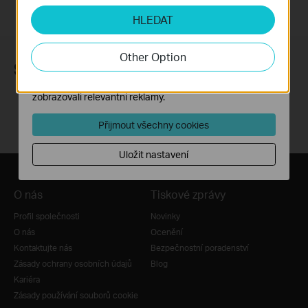
Analytické a marketingové cookies
HLEDAT
Soubory cookie pro nám umožňují analyzovat vaše
aktivity na našich webových stránkách za účelem
zlepšení a přizpůsobení jejich funkčnosti.
Other Option
Sledujte nás
Marketingové soubory cookie mohou prostřednictvím
našich webových stránek nastavit, aby se vám
zobrazovali relevantní reklamy.
Přijmout všechny cookies
Uložit nastavení
O nás
Tiskové zprávy
Profil společnosti
Novinky
O nás
Ocenění
Kontaktujte nás
Bezpečnostní poradenství
Zásady ochrany osobních údajů
Blog
Kariéra
Zásady používání souborů cookie