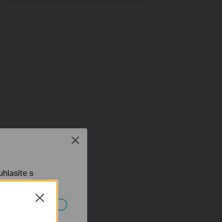
Close
hlasíte s
Close
ch systémech