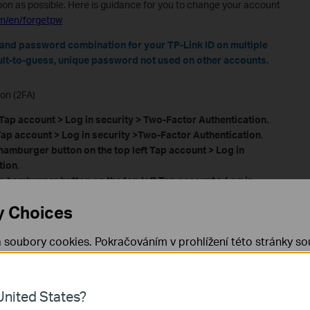
on as possible. Here is guidance for you to change your account
om/en/forgetpw
 and password combination for your TP-Link ID on multiple
cult-to-guess, unique password not used on other accounts.
on (2FA)
 Tap account
> Log in security
>
Two-Factor Authentication
.
ap account
> Log in security
>Two-Factor Authentication
.
amburger button on the top left Tap account
> Log in
tion
.
p hamburger button on the top left Tap account
> Log in
tion
.
y Choices
p hamburger button on the top left > Tap
View A
ccount
> Log
on
.
 soubory cookies. Pokračováním v prohlížení této stránky sou
 cookies.
Již nezobrazovat
Zjistit více
.
er 2FA
review your trusted devices list and remove any unknown entries
nited States?
d from unauthorized devices.
 nezbytné pro fungování webových stránek a nelze je ve vaši