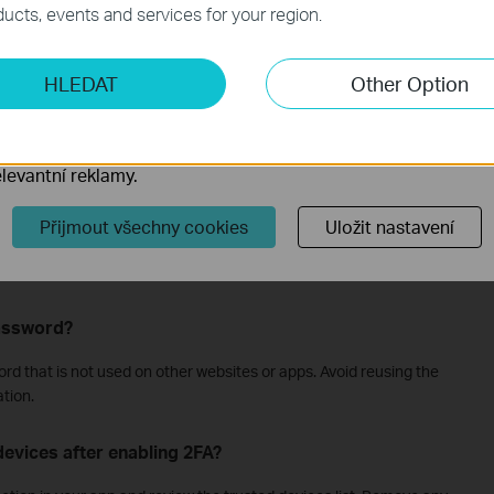
ucts, events and services for your region.
ketingové cookies
HLEDAT
Other Option
o nám umožňují analyzovat vaše aktivity na našich webových
iced a New Login” email?
přizpůsobení jejich funkčnosti.
ory cookie mohou prostřednictvím našich webových stránek 
ogged in to your TP-Link account. A possible reason is that you
 TP-Link ID.
levantní reklamy.
Přijmout všechny cookies
Uložit nastavení
log in from a new device?
ity and change your account password.
password?
d that is not used on other websites or apps. Avoid reusing the
tion.
evices after enabling 2FA?