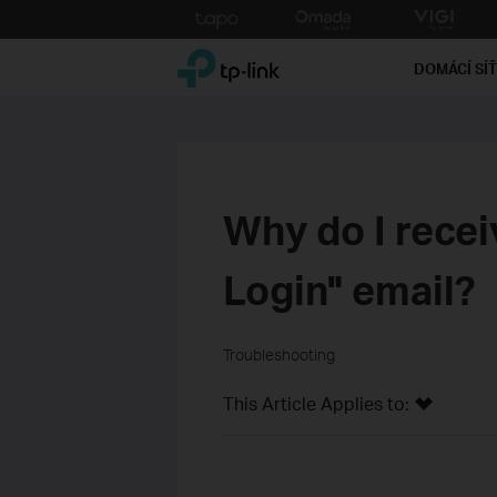
Click
to
TP-Link, Reliably Smart
skip
DOMÁCÍ SÍ
the
navigation
bar
Why do I rece
Login" email?
Troubleshooting
This Article Applies to: