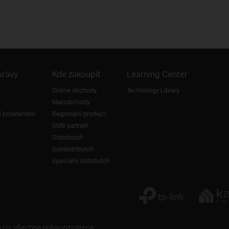
právy
Kde zakoupit
Learning Center
Online obchody
Technology Library
Maloobchody
 poradenství
Regionální prodejci
SMB partneři
Distributoři
Subdistributoři
Speciální distributoři
r.o. Všechna práva vyhrazena.