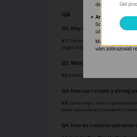
Get prod
deaktivovat.
QA
Analytické a mar
Soubory cookie pr
Q1: Why did I receive a “We Not
účelem zlepšení a 
Marketingové soub
A1:
This email means a new device has l
logged in on a new device with the same
vám zobrazovali re
Q2: What should I do if I didn’t 
A2:
Immediately check your login activ
Q3: How can I create a strong 
A3:
Use a unique, hard-to-guess passwor
same username and password combina
Q4: How do I remove untrusted d