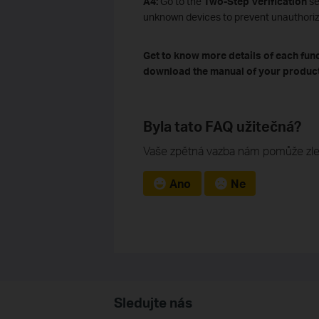
A4:
Go to the
Two-Step Verification
se
unknown devices to prevent unauthori
Get to know more details of each fun
download the manual of your product
Byla tato FAQ užitečná?
Vaše zpětná vazba nám pomůže zle
Ano
Ne
Sledujte nás