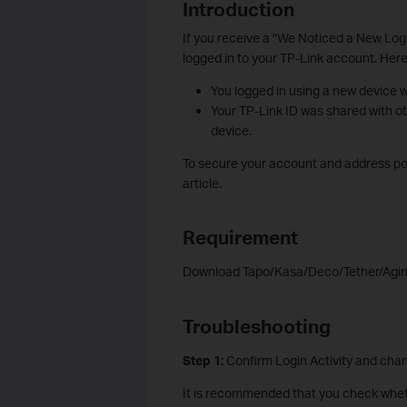
Introduction
If you receive a "We Noticed a New Login
logged in to your TP-Link account. Here
You logged in using a new device w
Your TP-Link ID was shared with othe
device.
To secure your account and address pot
article.
Requirement
Download Tapo/Kasa/Deco/Tether/Aginet
Troubleshooting
Step 1:
Confirm Login Activity and ch
It is recommended that you check wheth