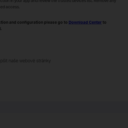
ction in your app and review the trusted devices list. Remove any
zed access.
ction and configuration please go to
Download Center
to
.
pšit naše webové stránky