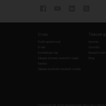
O nás
Tiskové z
Profil společnosti
Novinky
O nás
Ocenění
Kontaktujte nás
Bezpečnostní
Zásady ochrany osobních údajů
Blog
Kariéra
Zásady používání souborů cookie
Copyright © 2026 Společnost TP-Link Czech s.