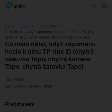
Click
Search
Menu
TP-Link, Reliably Smart
to
skip
the
navigation
Home
Support
Tapo ostatní
bar
Co mám dělat, když zapomenu heslo k účtu TP-link ID (chytrá
zásuvka Tapo, chytrá kamera Tapo, chytrá žárovka Tapo)
Co mám dělat, když zapomenu
heslo k účtu TP-link ID (chytrá
zásuvka Tapo, chytrá kamera
Tapo, chytrá žárovka Tapo)
Tapo ostatní
Last updated: června 17, 2026
Představení