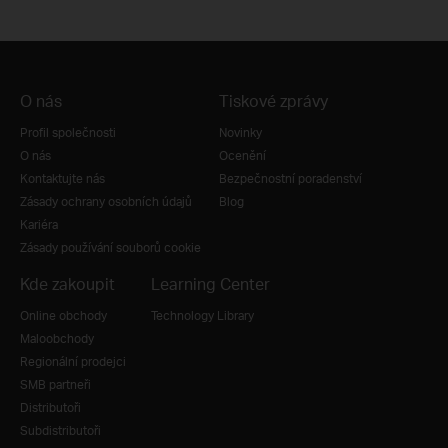
O nás
Tiskové zprávy
Profil společnosti
Novinky
O nás
Ocenění
Kontaktujte nás
Bezpečnostní poradenství
Zásady ochrany osobních údajů
Blog
Kariéra
Zásady používání souborů cookie
Kde zakoupit
Learning Center
Online obchody
Technology Library
Maloobchody
Regionální prodejci
SMB partneři
Distributoři
Subdistributoři