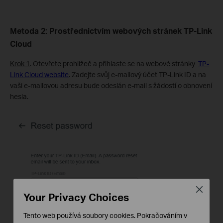
Metoda 2: Prostřednictvím webových stránek TP-Link
Cloud
Krok 1
. Otevřete prohlížeč a přihlaste se na webové stránky
TP-
Link Cloud website
. Zadejte svůj e-mailový účet TP-Link ID a na
vaši e-mailovou adresu bude odeslán e-mail s žádostí o obnovení
hesla.
Close
Your Privacy Choices
Tento web používá soubory cookies. Pokračováním v