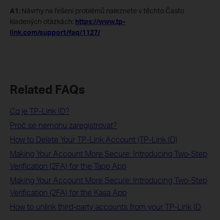
A1:
Návrhy na řešení problémů naleznete v těchto Často
kladených otázkách:
https://www.tp-
link.com/support/faq/1127/
Related FAQs
Co je TP-Link ID?
Proč se nemohu zaregistrovat?
How to Delete Your TP-Link Account (TP-Link ID)
Making Your Account More Secure: Introducing Two-Step
Verification (2FA) for the Tapo App
Making Your Account More Secure: Introducing Two-Step
Verification (2FA) for the Kasa App
How to unlink third-party accounts from your TP-Link ID