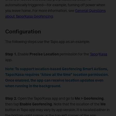
automatically triggered—for example, turning off power when
you leave home. For more information, see
General Questions
about Tapo/Kasa Geofencing
.
Configuration
The following steps use the Tapo app as an example.
Step 1.
Enable
Precise Location
permission for the
Tapo
/
Kasa
app.
Note
: To support location‑based Geofencing Smart Actions,
Tapo/Kasa requires “Allow all the time” location permission.
Once enabled, the app can receive location updates even
when running in the background.
Step 2.
Open the Tapo/Kasa app and go to
Me > Geofencing
,
then tap
Enable Geofencing
. Note that the location of the
Me
button in Tapo app may vary by app version. It is located either in
the bottom‑right corner or the top‑left corner of the app.