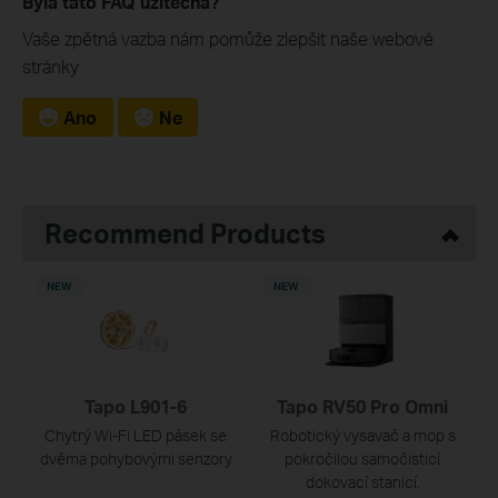
Byla tato FAQ užitečná?
Vaše zpětná vazba nám pomůže zlepšit naše webové
stránky
Ano
Ne
Recommend Products
NEW
NEW
Tapo L901-6
Tapo RV50 Pro Omni
Chytrý Wi-Fi LED pásek se
Robotický vysavač a mop s
dvěma pohybovými senzory
pokročilou samočisticí
dokovací stanicí.