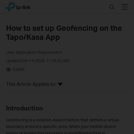
Click
Search
Menu
TP-Link, Reliably Smart
to
skip
the
How to set up Geofencing on the
navigation
Tapo/Kasa App
bar
User Application Requirement
Updated 04-14-2026 11:16:32 AM
52695
This Article Applies to:
Introduction
Geofencing is a location‑based feature that defines a virtual
boundary around a specific area. When your mobile device
enters or leaves this boundary, a predefined action is