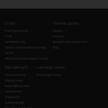
O nás
Tiskové zprávy
Profil společnosti
Novinky
O nás
Ocenění
Kontaktujte nás
Bezpečnostní poradenství
Zásady ochrany osobních údajů
Blog
Kariéra
Zásady používání souborů cookie
Kde zakoupit
Learning Center
Online obchody
Technology Library
Maloobchody
Regionální prodejci
SMB partneři
Distributoři
Subdistributoři