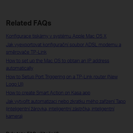
Related FAQs
Konfigurace tiskárny v systému Apple Mac OS X
Jak vyexportovat konfigurační soubor ADSL modemu a
směrovače TP-Link
How to set up the Mac OS to obtain an IP address
automatically
How to Setup Port Triggering on a TP-Link router (New
Logo UI)
How to create Smart Action on Kasa app
Jak vytvořit automatizaci nebo zkratku mého zařízení Tapo
(inteligentní žárovka, inteligentní zástrčka, inteligentní
kamera)