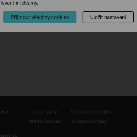
levantní reklamy.
How to Find the Serial Number (S/N) on Your TP-Link Device
Přijmout všechny cookies
Uložit nastavení
rávy
Pro partnery
Vzdělávací centrum
Partnerský program
Technologické trendy
poradenství