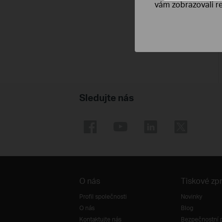
vám zobrazovali re
Sledujte nás
O nás
Tiskové zp
Profil společnosti
Novinky
O nás
Blog
Kontaktujte nás
Bezpečnostní 