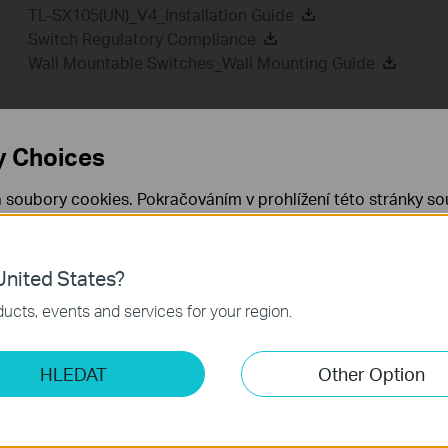
TL-SX105(UN)_V4_Installation Guide
Switch Regulatory Compliance
Wall Mountable Switches_Wall Mounting Guide
y Choices
Nejčastější dotazy
 soubory cookies. Pokračováním v prohlížení této stránky sou
 cookies.
Již nezobrazovat
Zjistit více
.
Feature Filter:
Vše
Tapo ostatní
Požadavky na u
nited States?
 nezbytné pro fungování webových stránek a nelze je ve vaši
FAQ
ucts, events and services for your region.
How to Find the Model Number of Your TP-Link Device
ketingové cookies
HLEDAT
Other Option
o nám umožňují analyzovat vaše aktivity na našich webových
přizpůsobení jejich funkčnosti.
Jak zjisti hardwarovou verzi vašeho TP-Link zařízení?
ory cookie mohou prostřednictvím našich webových stránek 