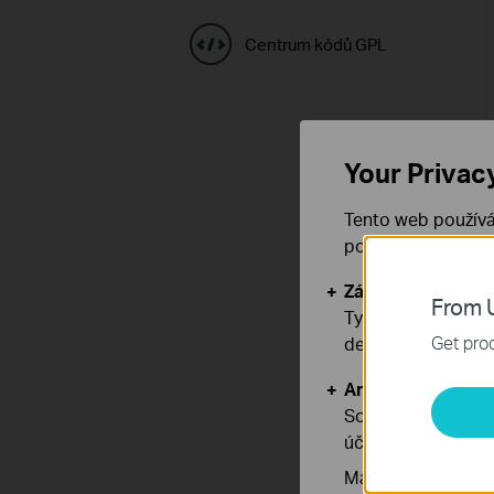
Centrum kódů GPL
Your Privac
Tento web používá
používáním našich
Základní cookies
From U
Tyto cookies jsou
Get prod
deaktivovat.
Analytické a mar
Soubory cookie pr
účelem zlepšení a 
Marketingové soub