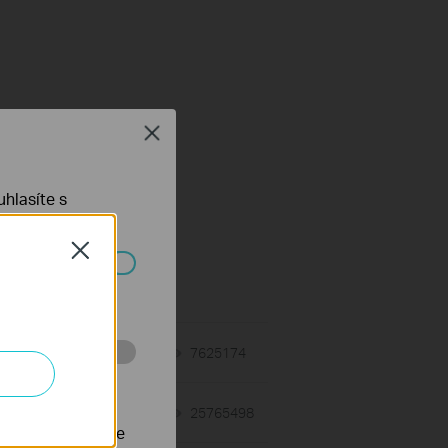
Close
hlasíte s
živatelskou aplikaci
Close
ch systémech
01-12-2018
7625174
views
 stránkách za
11-18-2015
25765498
views
nastavit, aby se