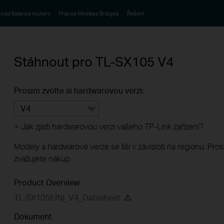
oad Balance routery
Pharos Wireless Bridges
Řešení
Stáhnout pro
TL-SX105
V4
Prosím zvolte si hardwarovou verzi:
V4
>
Jak zjisti hardwarovou verzi vašeho TP-Link zařízení?
Modely a hardwarové verze se liší v závisloti na regionu. Pro
zvažujete nákup.
Product Overview
TL-SX105(UN)_V4_Datasheet
Dokument