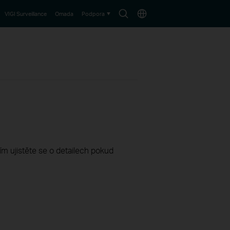
Search
Choose
VIGI Surveillance
Omada
Podpora
icon
location
sím ujistěte se o detailech pokud