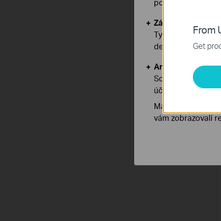
používáním našich
Základní cookies
From U
Tyto cookies jsou
Get prod
deaktivovat.
Analytické a mar
Soubory cookie pr
účelem zlepšení a 
Marketingové soub
vám zobrazovali re