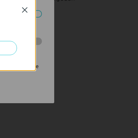
Close
ch systémech
 stránkách za
nastavit, aby se