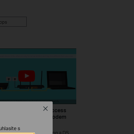
pps
Close
uld I do if I cannot access
ernet? - Using a DSL modem
P-Link router
hlasíte s
If you can’t access the internet using a DSL modem and TP-Link router, this video can help you solve the problem.