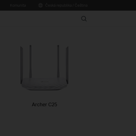
Komunita
Česká republika / Čeština
Search
Archer C25