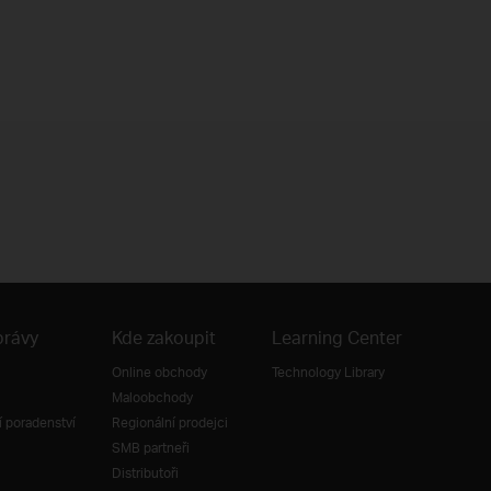
právy
Kde zakoupit
Learning Center
Online obchody
Technology Library
Maloobchody
 poradenství
Regionální prodejci
SMB partneři
Distributoři