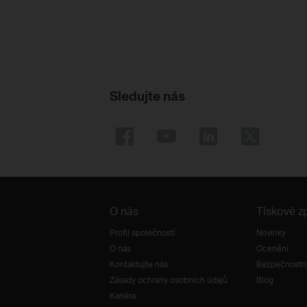
Sledujte nás
O nás
Tiskové z
Profil společnosti
Novinky
O nás
Ocenění
Kontaktujte nás
Bezpečnostní
Zásady ochrany osobních údajů
Blog
Kariéra