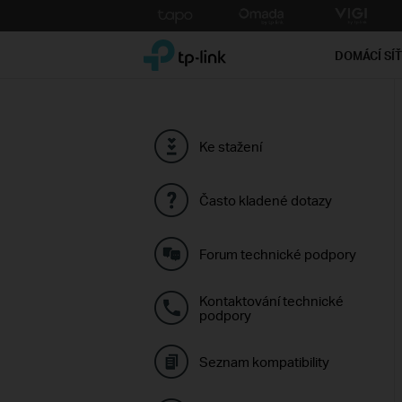
Click
to
TP-Link, Reliably Smart
skip
DOMÁCÍ SÍ
the
navigation
bar
Ke stažení
Často kladené dotazy
Forum technické podpory
Kontaktování technické
podpory
Seznam kompatibility