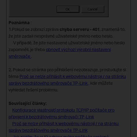
Poznámka
:
1.Pokud se zobrazí zpráva
chyba serveru - 401
, znamená to,
že jste zadali nesprávné uživatelské jméno nebo heslo.
V případě, že jste nastavené uživatelské jméno nebo heslo
zapomněli, je třeba
obnovit výchozí výrobní nastavení
směrovače
.
2. Pokud se stránka pro přihlášení nezobrazuje, prostudujte si
téma
Proč se nelze přihlásit k webovému nástroji / na stránku
správy bezdrátového směrovače TP-Link
, kde můžete
vyhledat řešení problému.
Související články:
Konfigurace vlastností protokolu TCP/IP počítače pro
připojení k bezdrátovému směrovači TP-Link
Proč se nelze přihlásit k webovému nástroji / na stránku
správy bezdrátového směrovače TP-Link
Jak zjistím, že je IP adresa mého počítače správná