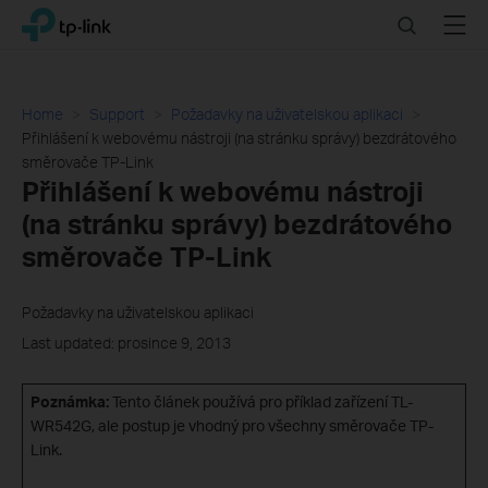
Click
Search
Menu
TP-Link, Reliably Smart
to
skip
the
navigation
Home
Support
Požadavky na uživatelskou aplikaci
bar
Přihlášení k webovému nástroji (na stránku správy) bezdrátového
směrovače TP-Link
Přihlášení k webovému nástroji
(na stránku správy) bezdrátového
směrovače TP-Link
Požadavky na uživatelskou aplikaci
Last updated: prosince 9, 2013
Poznámka:
Tento článek používá pro příklad zařízení TL-
WR542G, ale postup je vhodný pro všechny směrovače TP-
Link.