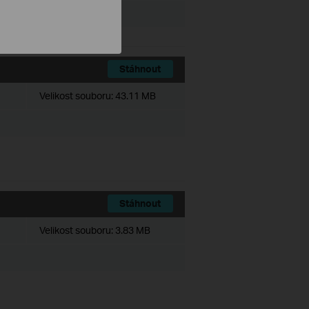
Stáhnout
Velikost souboru:
43.11 MB
Stáhnout
Velikost souboru:
3.83 MB