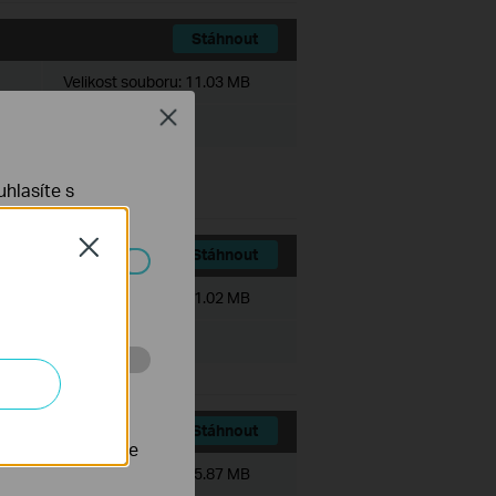
Stáhnout
Velikost souboru:
11.03 MB
Close
hlasíte s
Close
Stáhnout
ch systémech
Velikost souboru:
11.02 MB
 stránkách za
Stáhnout
nastavit, aby se
Velikost souboru:
15.87 MB