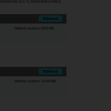
N8200ND(UN) v2.0, TL-WN823N(EUUSRU)
Stáhnout
Velikost souboru:
8.83 MB
Stáhnout
Velikost souboru:
24.96 MB