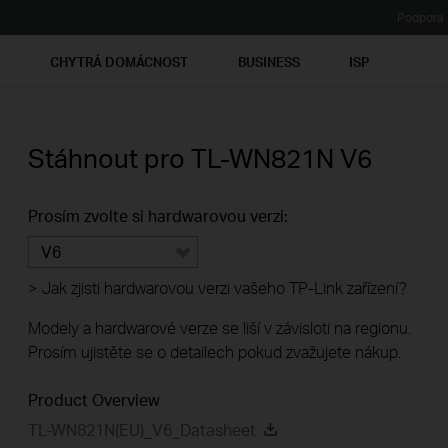
Podpora
Ť
CHYTRÁ DOMÁCNOST
BUSINESS
ISP
Stáhnout pro
TL-WN821N
V6
Prosím zvolte si hardwarovou verzi:
V6
>
Jak zjisti hardwarovou verzi vašeho TP-Link zařízení?
Modely a hardwarové verze se liší v závisloti na regionu.
Prosím ujistěte se o detailech pokud zvažujete nákup.
Product Overview
TL-WN821N(EU)_V6_Datasheet