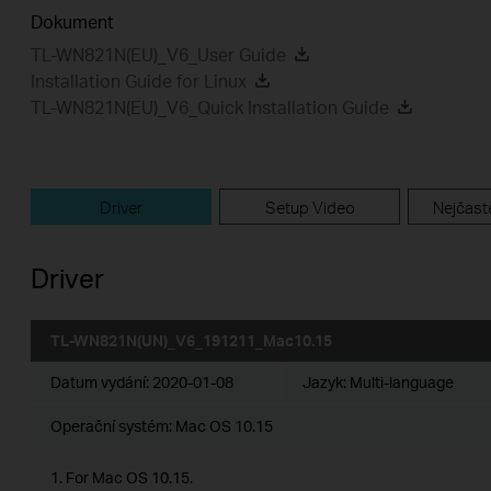
Dokument
TL-WN821N(EU)_V6_User Guide
Installation Guide for Linux
TL-WN821N(EU)_V6_Quick Installation Guide
Driver
Setup Video
Nejčastě
Driver
TL-WN821N(UN)_V6_191211_Mac10.15
Datum vydání:
2020-01-08
Jazyk:
Multi-language
Operační systém: Mac OS 10.15
1. For Mac OS 10.15.