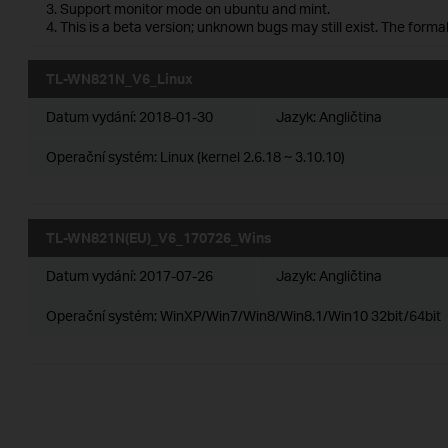
3. Support monitor mode on ubuntu and mint.
4. This is a beta version; unknown bugs may still exist. The forma
TL-WN821N_V6_Linux
Datum vydání:
2018-01-30
Jazyk:
Angličtina
Operační systém: Linux (kernel 2.6.18 ~ 3.10.10)
TL-WN821N(EU)_V6_170726_Wins
Datum vydání:
2017-07-26
Jazyk:
Angličtina
Operační systém: WinXP/Win7/Win8/Win8.1/Win10 32bit/64bit