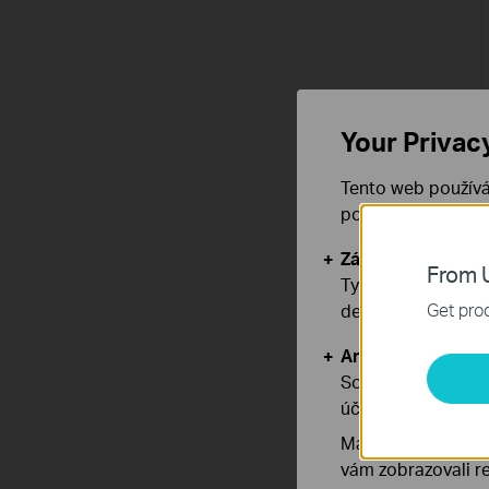
Your Privac
Tento web používá
používáním našich
Základní cookies
From U
Tyto cookies jsou
Get prod
deaktivovat.
Analytické a mar
Soubory cookie pr
účelem zlepšení a 
Marketingové soub
vám zobrazovali re