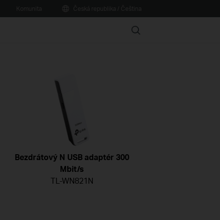
Komunita
Česká republika / Čeština
Search
Bezdrátový N USB adaptér 300
Mbit/s
TL-WN821N