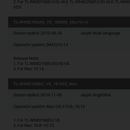
2. For TL-WN821N(EUUS) v6.0, TL-WN822N(EUUS) v5.0, TL-W
v3.0.
TL-WN821N(UN)_V6_190905_Mac10.14
Datum vydání:
2019-09-18
Jazyk:
Multi-language
Operační systém: [MAC]10.14
Release Note:
1. For TL-WN821N(EU)/(US) V6.
2. For Mac 10.14.
TL-WN821N(EU)_V6_181023_Mac
Datum vydání:
2018-11-09
Jazyk:
Angličtina
Operační systém: Mac OS X10.8_10.13
1. For TL-WN821N(EU) V6.
2. For Mac 10.8~10.13.