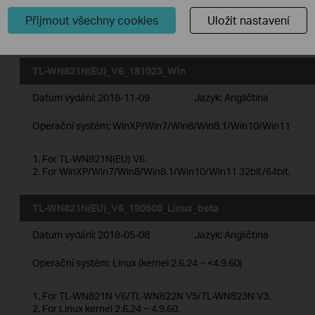
Operační systém: Win 10_11
Přijmout všechny cookies
Uložit nastavení
TL-WN821N(EU)_V6_181023_Win
Datum vydání:
2018-11-09
Jazyk:
Angličtina
Operační systém: WinXP/Win7/Win8/Win8.1/Win10/Win11
1. For TL-WN821N(EU) V6.
2. For WinXP/Win7/Win8/Win8.1/Win10/Win11 32bit/64bit.
TL-WN821N(EU)_V6_180508_Linux_beta
Datum vydání:
2018-05-08
Jazyk:
Angličtina
Operační systém: Linux (kernel 2.6.24 ~ <4.9.60)
1. For TL-WN821N V6/TL-WN822N V5/TL-WN823N V3.
2. For Linux kernel 2.6.24 ~ 4.9.60.