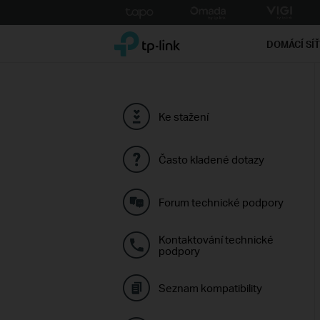
Click
to
TP-Link, Reliably Smart
skip
DOMÁCÍ SÍ
the
navigation
bar
Ke stažení
Často kladené dotazy
Forum technické podpory
Kontaktování technické
podpory
Seznam kompatibility