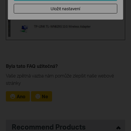
Uložit nastavení
Byla tato FAQ užitečná?
Vaše zpětná vazba nám pomůže zlepšit naše webové
stránky
Ano
Ne
Recommend Products