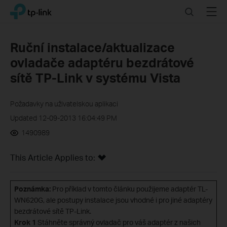
Click
Search
Menu
TP-Link, Reliably Smart
to
skip
the
Ruční instalace/aktualizace
navigation
ovladače adaptéru bezdrátové
bar
sítě TP-Link v systému Vista
Požadavky na uživatelskou aplikaci
Updated 12-09-2013 16:04:49 PM
1490989
This Article Applies to:
Poznámka:
Pro příklad v tomto článku použijeme adaptér TL-
WN620G, ale postupy instalace jsou vhodné i pro jiné adaptéry
bezdrátové sítě TP-Link.
Krok 1
Stáhněte správný ovladač pro váš adaptér z našich