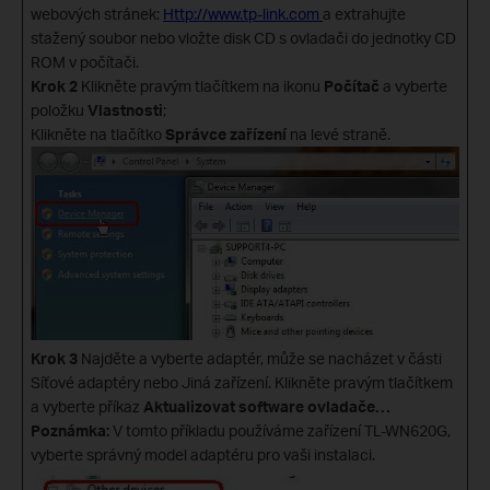
webových stránek:
Http://www.tp-link.com
a extrahujte
stažený soubor nebo vložte disk CD s ovladači do jednotky CD
ROM v počítači.
Krok 2
Klikněte pravým tlačítkem na ikonu
Počítač
a vyberte
položku
Vlastnosti
;
Klikněte na tlačítko
Správce zařízení
na levé straně.
Krok 3
Najděte a vyberte adaptér, může se nacházet v části
Síťové adaptéry nebo Jiná zařízení. Klikněte pravým tlačítkem
a vyberte příkaz
Aktualizovat software ovladače…
Poznámka:
V tomto příkladu používáme zařízení TL-WN620G,
vyberte správný model adaptéru pro vaši instalaci.