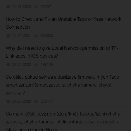
12-13-2023
33797
views
How to Check and Fix an Unstable Tapo or Kasa Network
Connection
12-17-2021
363600
views
Why do I need to give Local Network permission to TP-
Link apps in iOS devices?
09-21-2020
188135
views
Co dělat, pokud selhala aktualizace firmwaru mých Tapo
smart zařízení (smart zásuvka, chytrá kamera, chytrá
žárovka)?
06-25-2020
200447
views
Co mám dělat, když nemůžu přimět Tapo zařízení (chytrá
zásuvka, chytrá kamera, inteligentní žárovka) pracovat s
Alexa nebo Google Home