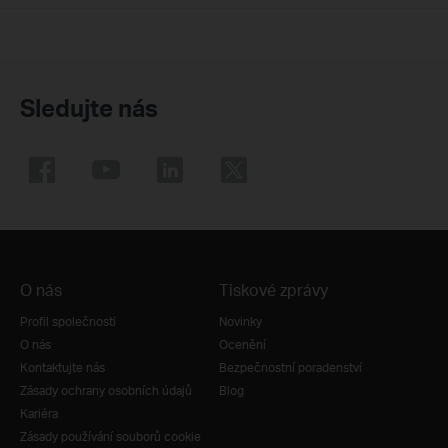
Sledujte nás
O nás
Tiskové zprávy
Profil společnosti
Novinky
O nás
Ocenění
Kontaktujte nás
Bezpečnostní poradenství
Zásady ochrany osobních údajů
Blog
Kariéra
Zásady používání souborů cookie