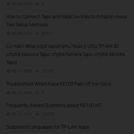
06-30-2026
0
views
How to Connect Tapo and Kasa Devices to Amazon Alexa:
Two Setup Methods
06-30-2026
977021
views
Co mám dělat, když zapomenu heslo k účtu TP-link ID
(chytrá zásuvka Tapo, chytrá kamera Tapo, chytrá žárovka
Tapo)
06-17-2026
257567
views
Troubleshoot When Kasa KE100 Falls off the Valve
06-12-2026
0
views
Frequently Asked Questions about KE100 KIT
06-12-2026
130775
views
Supported Languages for TP-Link Apps