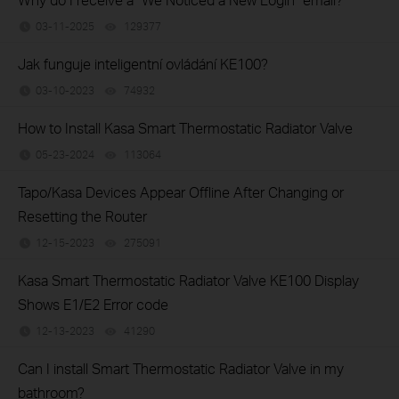
03-11-2025
129377
views
Jak funguje inteligentní ovládání KE100?
03-10-2023
74932
views
How to Install Kasa Smart Thermostatic Radiator Valve
05-23-2024
113064
views
Tapo/Kasa Devices Appear Offline After Changing or
Resetting the Router
12-15-2023
275091
views
Kasa Smart Thermostatic Radiator Valve KE100 Display
Shows E1/E2 Error code
12-13-2023
41290
views
Can I install Smart Thermostatic Radiator Valve in my
bathroom?