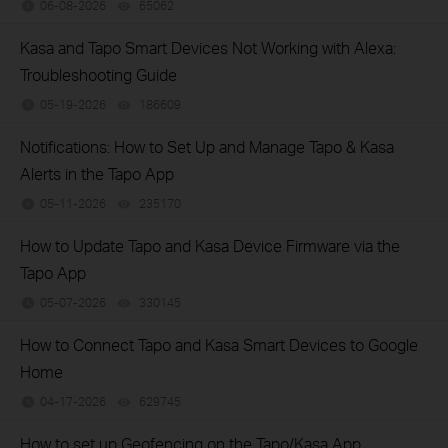
06-08-2026
65062
views
Kasa and Tapo Smart Devices Not Working with Alexa:
Troubleshooting Guide
05-19-2026
186609
views
Notifications: How to Set Up and Manage Tapo & Kasa
Alerts in the Tapo App
05-11-2026
235170
views
How to Update Tapo and Kasa Device Firmware via the
Tapo App
05-07-2026
330145
views
How to Connect Tapo and Kasa Smart Devices to Google
Home
04-17-2026
629745
views
How to set up Geofencing on the Tapo/Kasa App