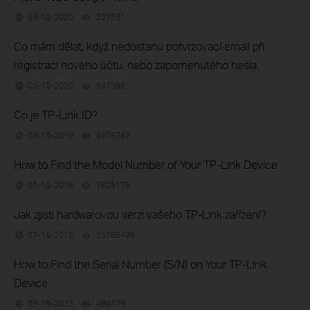
03-12-2020
227591
views
Co mám dělat, když nedostanu potvrzovací email při
registraci nového účtu, nebo zapomenutého hesla.
03-12-2020
647366
views
Co je TP-Link ID?
03-15-2019
6676767
views
How to Find the Model Number of Your TP-Link Device
01-12-2018
7625175
views
Jak zjisti hardwarovou verzi vašeho TP-Link zařízení?
11-18-2015
25765498
views
How to Find the Serial Number (S/N) on Your TP-Link
Device
03-19-2013
489175
views