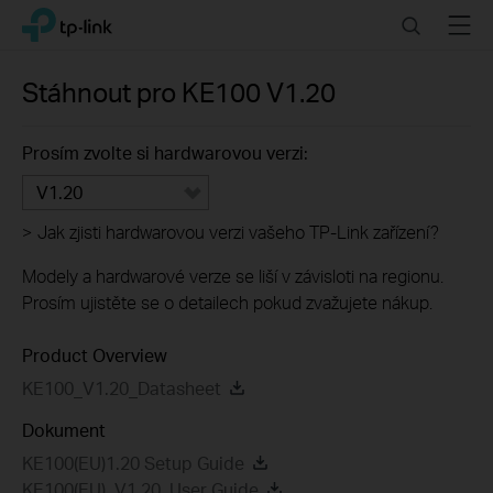
Click
Search
Menu
TP-Link, Reliably Smart
to
skip
the
Stáhnout pro
KE100
V1.20
navigation
bar
Prosím zvolte si hardwarovou verzi:
V1.20
>
Jak zjisti hardwarovou verzi vašeho TP-Link zařízení?
Modely a hardwarové verze se liší v závisloti na regionu.
Prosím ujistěte se o detailech pokud zvažujete nákup.
Product Overview
KE100_V1.20_Datasheet
Dokument
KE100(EU)1.20 Setup Guide
KE100(EU)_V1.20_User Guide