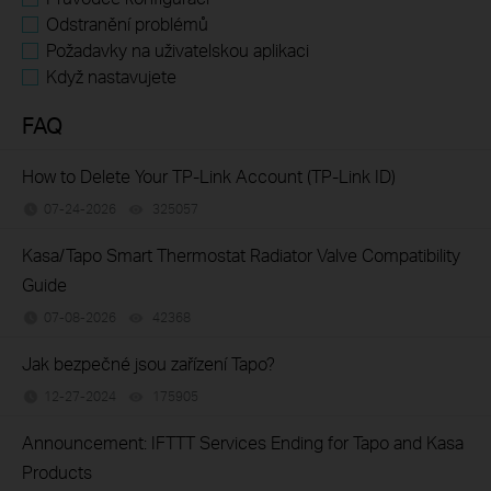
Odstranění problémů
Požadavky na uživatelskou aplikaci
Když nastavujete
FAQ
How to Delete Your TP-Link Account (TP-Link ID)
07-24-2026
325057
views
Kasa/Tapo Smart Thermostat Radiator Valve Compatibility
Guide
07-08-2026
42368
views
Jak bezpečné jsou zařízení Tapo?
12-27-2024
175905
views
Announcement: IFTTT Services Ending for Tapo and Kasa
Products