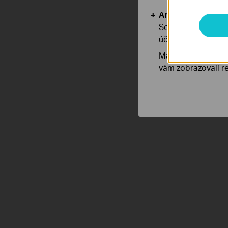
Analytické a mar
Soubory cookie pr
účelem zlepšení a 
Marketingové soub
vám zobrazovali re