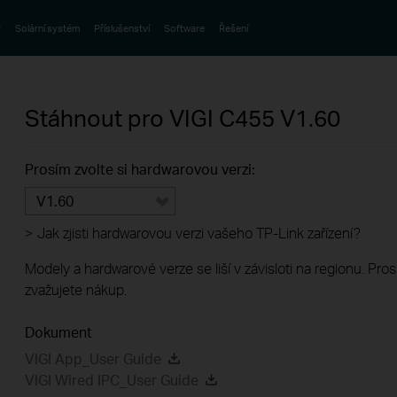
y
Solární systém
Příslušenství
Software
Řešení
Stáhnout pro
VIGI C455
V1.60
Prosím zvolte si hardwarovou verzi:
V1.60
>
Jak zjisti hardwarovou verzi vašeho TP-Link zařízení?
Modely a hardwarové verze se liší v závisloti na regionu. Pro
zvažujete nákup.
Dokument
VIGI App_User Guide
VIGI Wired IPC_User Guide