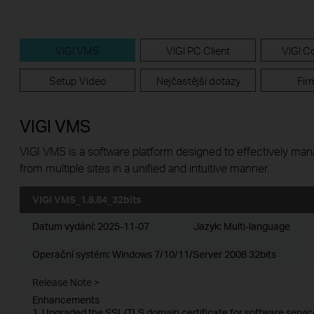
VIGI VMS
VIGI PC Client
VIGI Co
Setup Video
Nejčastější dotazy
Fir
VIGI VMS
VIGI VMS is a software platform designed to effectively ma
from multiple sites in a unified and intuitive manner.
VIGI VMS_1.8.84_32bits
Datum vydání:
2025-11-07
Jazyk:
Multi-language
Operační systém: Windows 7/10/11/Server 2008 32bits
Release Note >
Enhancements
1. Upgraded the SSL/TLS domain certificate for software servic