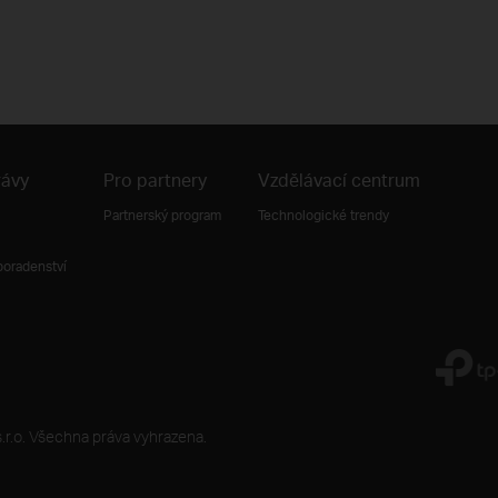
rávy
Pro partnery
Vzdělávací centrum
Partnerský program
Technologické trendy
poradenství
r.o. Všechna práva vyhrazena.