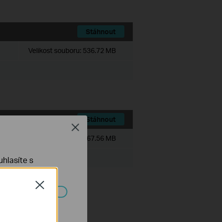
Stáhnout
Velikost souboru:
536.72 MB
Stáhnout
Close
Velikost souboru:
467.56 MB
hlasíte s
Close
ch systémech