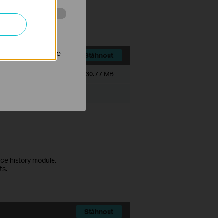
ce history module.
ts.
 stránkách za
nastavit, aby se
Stáhnout
Velikost souboru:
530.77 MB
ce history module.
ts.
Stáhnout