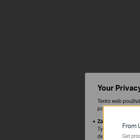
Your Privac
Tento web používá
používáním našich
Základní cookies
From U
Tyto cookies jsou
Get prod
deaktivovat.