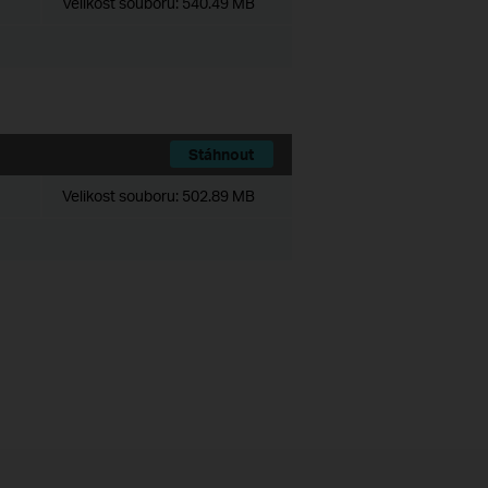
Velikost souboru:
540.49 MB
Stáhnout
Velikost souboru:
502.89 MB