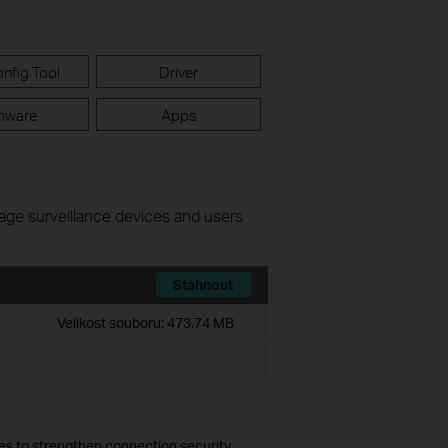
nfig Tool
Driver
mware
Apps
nage surveillance devices and users
Stáhnout
Velikost souboru:
473.74 MB
es to strengthen connection security.