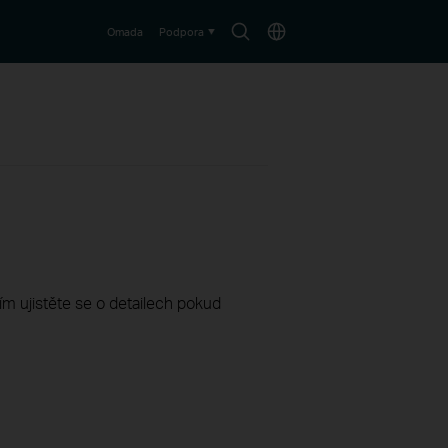
Search
Choose
Omada
Podpora
icon
location
sím ujistěte se o detailech pokud