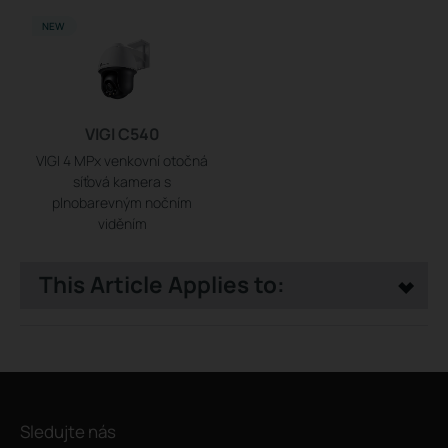
NEW
VIGI C540
VIGI 4 MPx venkovní otočná
síťová kamera s
plnobarevným nočním
viděním
This Article Applies to:
Sledujte nás