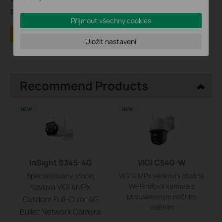
stránky
Přijmout všechny cookies
Ano
Ne
Uložit nastavení
Recommend Products
NEW
NEW
InSight S345-4G
VIGI C540-W
Specializovaný prodej
VIGI 4 MPx venkovní otočná
Kovová VIGI 4MPx
Wi-Fi síťová kamera s
plnobarevným nočním
Outdoor Full-Color 4G
viděním
Bullet Network Camera