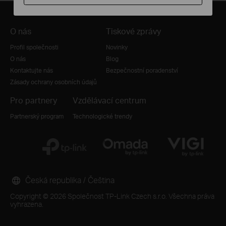
O nás
Tiskové zprávy
Profil společnosti
Novinky
O nás
Blog
Kontaktujte nás
Bezpečnostní poradenství
Zásady ochrany osobních údajů
Pro partnery
Vzdělávací centrum
Partnerský program
Technologické trendy
Česká republika / Čeština
Copyright © 2026 Společnost TP-Link Czech s.r.o. Všechna práva
vyhrazena.