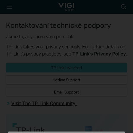
TP-Link, Reliably
Searc
Smart
icon
Kontaktování technické podpory
Jsme tu, abychom vám pomohli!
TP-Link takes your privacy seriously. For further details on
TP-Link's privacy practices, see
TP-Link's Privacy Policy
.
TP-Link Live chat!
Hotline Support
Email Support
Visit The TP-Link Community: