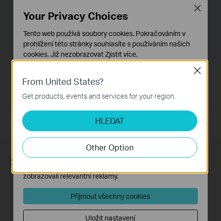
Close
Your Privacy Choices
Tento web používá soubory cookies. Pokračováním v
prohlížení této stránky souhlasíte s používáním našich
cookies.
Již nezobrazovat
Zjistit více
.
Close
Základní cookies
From United States?
Tyto cookies jsou nezbytné pro fungování webových
stránek a nelze je ve vašich systémech deaktivovat.
Get products, events and services for your region.
Analytické a marketingové cookies
HLEDAT
Soubory cookie pro nám umožňují analyzovat vaše
aktivity na našich webových stránkách za účelem
zlepšení a přizpůsobení jejich funkčnosti.
Other Option
Marketingové soubory cookie mohou prostřednictvím
Sledujte nás
našich webových stránek nastavit, aby se vám
zobrazovali relevantní reklamy.
Přijmout všechny cookies
Uložit nastavení