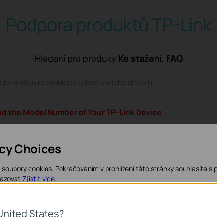
Podpora produktů TP-Link
Hledání pro produky
Ke stažení
,
FAQ
nd the Model Number of Your TP-Link Device
i-Fi 6/6E/7 Product Network Not Showing Up? Update Your 
acy Choices
soubory cookies. Pokračováním v prohlížení této stránky souhlasíte s 
razovat
Zjistit více
.
kies
United States?