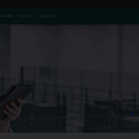
trénujte
Podpora
Komunita