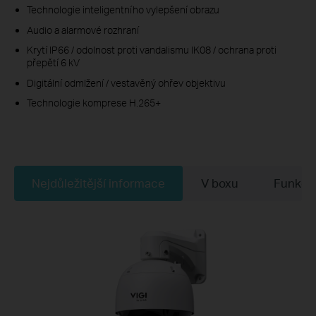
Technologie inteligentního vylepšení obrazu
Audio a alarmové rozhraní
Krytí IP66 / odolnost proti vandalismu IK08 / ochrana proti
přepětí 6 kV
Digitální odmlžení / vestavěný ohřev objektivu
Technologie komprese H.265+
Nejdůležitější informace
V boxu
Funkce