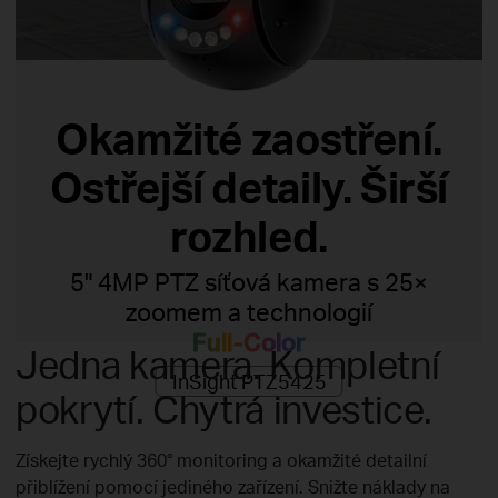
Okamžité zaostření.
Ostřejší detaily. Širší
rozhled.
5" 4MP PTZ síťová kamera s 25×
zoomem a technologií
Full-Color
Jedna kamera. Kompletní
InSight PTZ5425
pokrytí. Chytrá investice.
Získejte rychlý 360° monitoring a okamžité detailní
přiblížení pomocí jediného zařízení. Snižte náklady na