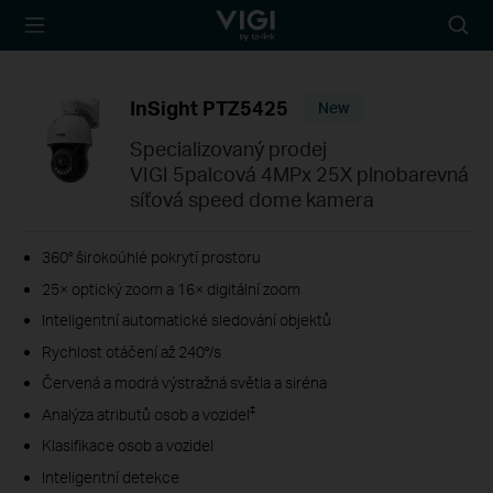
TP-Link, Reliably
Searc
Smart
icon
InSight PTZ5425
New
Specializovaný prodej
VIGI 5palcová 4MPx 25X plnobarevná
síťová speed dome kamera
360° širokoúhlé pokrytí prostoru
25× optický zoom a 16× digitální zoom
Inteligentní automatické sledování objektů
Rychlost otáčení až 240°/s
Červená a modrá výstražná světla a siréna
‡
Analýza atributů osob a vozidel
Klasifikace osob a vozidel
Inteligentní detekce