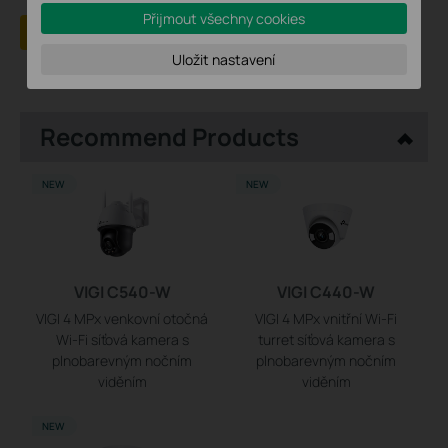
Přijmout všechny cookies
Ano
Ne
Uložit nastavení
Recommend Products
NEW
NEW
VIGI C540-W
VIGI C440-W
VIGI 4 MPx venkovní otočná
VIGI 4 MPx vnitřní Wi-Fi
Wi-Fi síťová kamera s
turret síťová kamera s
plnobarevným nočním
plnobarevným nočním
viděním
viděním
NEW