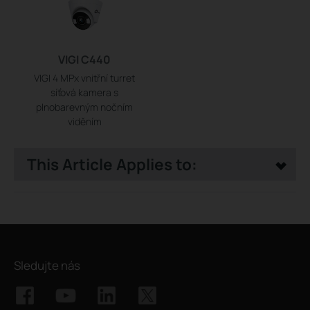
VIGI C440
VIGI 4 MPx vnitřní turret
síťová kamera s
plnobarevným nočním
viděním
This Article Applies to:
Sledujte nás