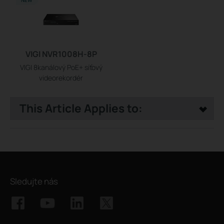
VIGI NVR1008H-8P
VIGI 8kanálový PoE+ síťový
videorekordér
This Article Applies to:
Sledujte nás