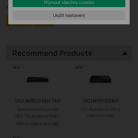
Přijmout všechny cookies
stránky
Uložit nastavení
Ano
Ne
Recommend Products
NEW
NEW
VIGI NVR2016H-16P
VIGI NVR1008H
Specializovaný prodej
VIGI 8kanálový síťový
VIGI 16kanálový PoE+
videorekordér
síťový videorekordér
NEW