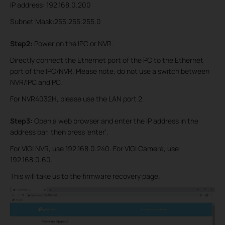
IP address: 192.168.0.200
Subnet Mask:255.255.255.0
Step2:
Power on the IPC or NVR.
Directly connect the Ethernet port of the PC to the Ethernet
port of the IPC/NVR. Please note, do not use a switch between
NVR/IP
C and PC.
For NVR4032H, please use the LAN port 2.
Step3:
Open a web browser and enter the IP address in the
address bar, then press 'enter'.
For VIGI NVR, use 192.168.0.240. For VIGI Camera, use
192.168.0.60.
This will take us to the firmware recovery page.