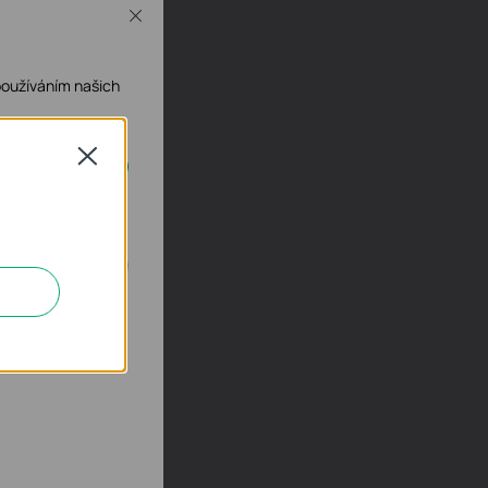
Close
používáním našich
Close
ech deaktivovat.
h za účelem
 aby se vám