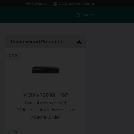
Contact Us
Česká republika / Čeština
Search
Recommend Products
NEW
VIGI NVR2016H-16P
Specializovaný prodej
VIGI 16kanálový PoE+ síťový
videorekordér
NEW