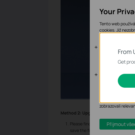
Your Priv
Tento web používá 
cookies.
Již nezob
Základní coo
From 
Tyto cookies jsou
Get prod
Analytické a
Soubory cookie pr
zlepšení a přizpůso
Marketingové soub
zobrazovali releva
Method 2:
Upgrade firmware locally
Přijmout vše
Please find your NVR at
TP-Link D
save the file of firmware to your U