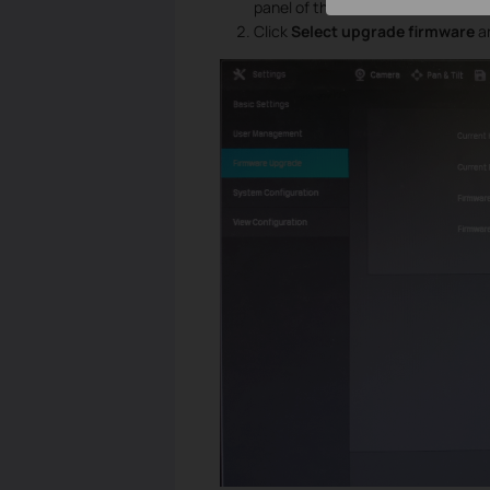
panel of the NVR.
Click
Select upgrade firmware
a