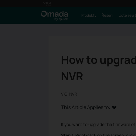
Produkty
Řešení
Učte se a 
How to upgrad
NVR
VIGI NVR
This Article Applies to:
If you want to upgrade the firmware of 
Step 1.
Right-click on the screen, click