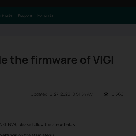
trénujte
Podpora
Komunita
e the firmware of VIGI
Updated 12-27-2023 10:51:54 AM
101366
VIGI NVR, please follow the steps below:
Settings
on the
Main Menu
.