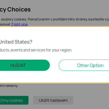
acy Choices
soubory cookies. Pokračováním v prohlížení této stránky souhlasíte s 
razovat
Zjistit více
.
kies
United States?
 nezbytné pro fungování webových stránek a nelze je ve vašich systém
ucts, events and services for your region.
 marketingové cookies
HLEDAT
Other Option
o nám umožňují analyzovat vaše aktivity na našich webových stránkác
bení jejich funkčnosti.
ory cookie mohou prostřednictvím našich webových stránek nastavit,
ntní reklamy.
chny cookies
Uložit nastavení
ownload Center
, download the latest firmware of your NVR and
SB drive. Insert your USB drive into the USB port on the front