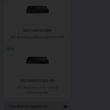
VIGI NVR1008H
VIGI 8kanálový síťový videorekordér
NEW
VIGI NVR1008H-8P
VIGI 8kanálový PoE+ síťový
videorekordér
This Article Applies to: