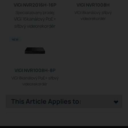
VIGI NVR2016H-16P
VIGI NVR1008H
Specializovaný prodej
VIGI 8kanálový síťový
VIGI 16kanálový PoE+
videorekordér
síťový videorekordér
NEW
VIGI NVR1008H-8P
VIGI 8kanálový PoE+ síťový
videorekordér
This Article Applies to: