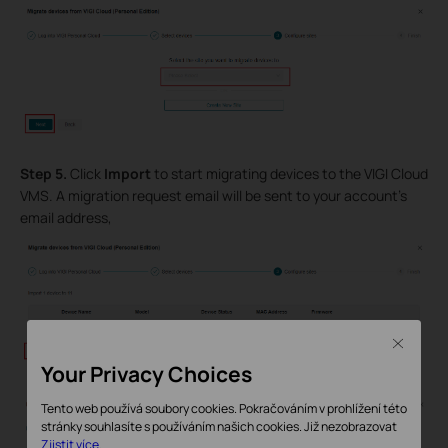
Step 5.
Click
Import
to start migrating devices to the VIGI Cloud
VMS. A migration request email will be sent to your account’s
email address,
Close
Your Privacy Choices
Tento web používá soubory cookies. Pokračováním v prohlížení této
stránky souhlasíte s používáním našich cookies.
Již nezobrazovat
Zjistit více
.