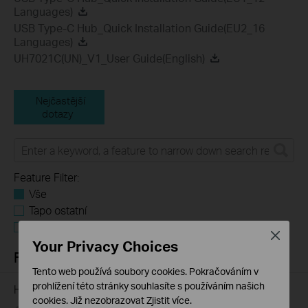
Languages)
USB Type-C Hub_Quick Installation Guide(EU2_16
Languages)
UH7021C(UN)_V1_User Guide(English)
Nejčastější
dotazy
Feature Filter:
Vše
Tapo ostatní
Požadavky na uživatelskou aplikaci
Close
Your Privacy Choices
FAQ
Tento web používá soubory cookies. Pokračováním v
prohlížení této stránky souhlasíte s používáním našich
How to Find the Model Number of Your TP-Link Device
cookies.
Již nezobrazovat
Zjistit více
.