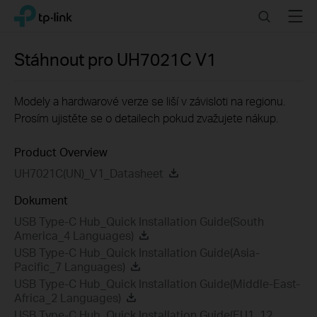
Click
Search
Menu
TP-Link, Reliably Smart
to
skip
the
Stáhnout pro
UH7021C
V1
navigation
bar
Modely a hardwarové verze se liší v závisloti na regionu.
Prosím ujistěte se o detailech pokud zvažujete nákup.
Product Overview
UH7021C(UN)_V1_Datasheet
Dokument
USB Type-C Hub_Quick Installation Guide(South
America_4 Languages)
USB Type-C Hub_Quick Installation Guide(Asia-
Pacific_7 Languages)
USB Type-C Hub_Quick Installation Guide(Middle-East-
Africa_2 Languages)
USB Type-C Hub_Quick Installation Guide(EU1_12