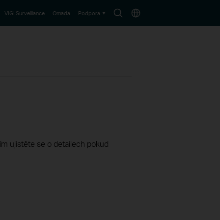
Search
Choose
VIGI Surveillance
Omada
Podpora
icon
location
sím ujistěte se o detailech pokud