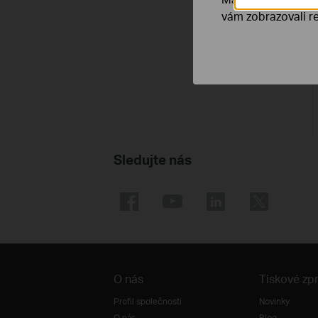
vám zobrazovali re
Sledujte nás
O nás
Tiskové zp
Profil společnosti
Novinky
O nás
Blog