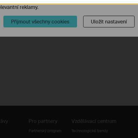
levantní reklamy.
How to Improve Your Wi-Fi Signal and Wireless Range
Přijmout všechny cookies
Uložit nastavení
rávy
Pro partnery
Vzdělávací centrum
Partnerský program
Technologické trendy