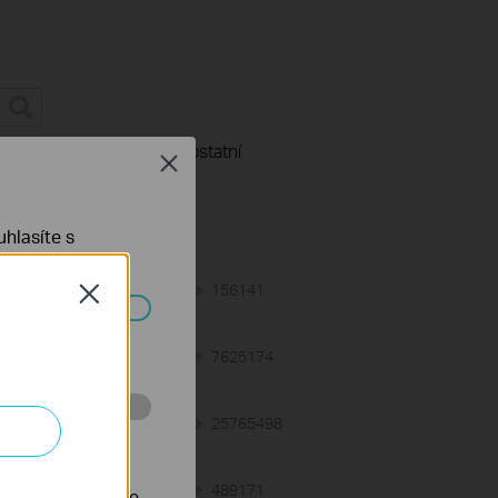
kace parametrů
Tapo ostatní
Close
hlasíte s
02-12-2018
156141
views
Close
ch systémech
01-12-2018
7625174
views
11-18-2015
25765498
views
 stránkách za
03-19-2013
489171
views
nastavit, aby se