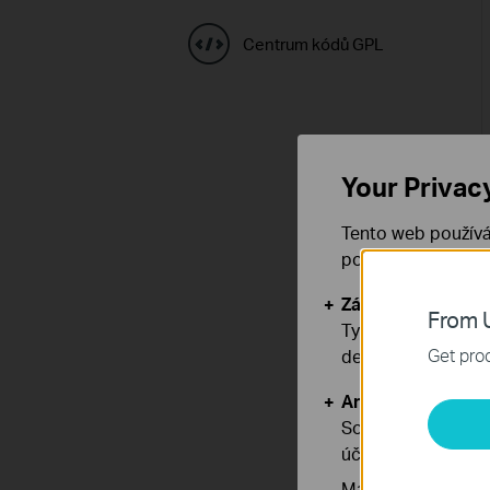
Centrum kódů GPL
Your Privac
Tento web používá
používáním našich
Základní cookies
From U
Tyto cookies jsou
Get prod
deaktivovat.
Analytické a mar
Soubory cookie pr
účelem zlepšení a 
Marketingové soub