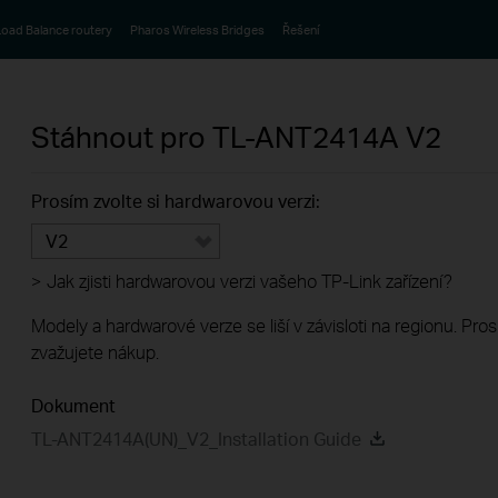
oad Balance routery
Pharos Wireless Bridges
Řešení
Stáhnout pro
TL-ANT2414A
V2
Prosím zvolte si hardwarovou verzi:
V2
>
Jak zjisti hardwarovou verzi vašeho TP-Link zařízení?
Modely a hardwarové verze se liší v závisloti na regionu. Pro
zvažujete nákup.
Dokument
TL-ANT2414A(UN)_V2_Installation Guide