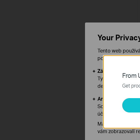
Your Privac
Tento web používá
používáním našich
Základní cookies
From U
Tyto cookies jsou
Get prod
deaktivovat.
Analytické a mar
Soubory cookie pr
účelem zlepšení a 
Marketingové soub
vám zobrazovali re