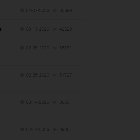
04-07-2026
30899
views
r
03-11-2026
42229
views
02-25-2026
35871
views
02-25-2026
51727
views
02-14-2026
36591
views
02-14-2026
39001
views