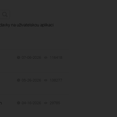
davky na uživatelskou aplikaci
07-06-2026
116418
views
05-26-2026
138277
views
n
04-16-2026
29785
views