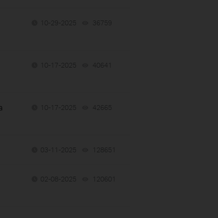
10-29-2025
36759
views
10-17-2025
40641
views
a
10-17-2025
42665
views
03-11-2025
128651
views
02-08-2025
120601
views