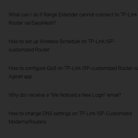
What can I do if Range Extender cannot connect to TP-Link
Router via EasyMesh?
How to set up Wireless Schedule on TP-Link ISP-
customized Router
How to configure QoS on TP-Link ISP-customized Router vi
Aginet app
Why do I receive a "We Noticed a New Login" email?
How to change DNS settings on TP-Link ISP-Customized
Modems/Routers