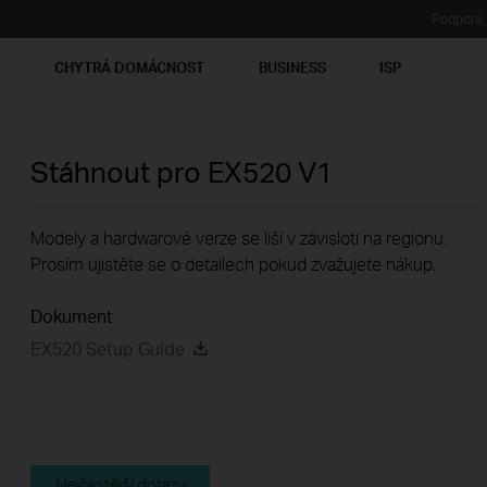
Podpora
Ť
CHYTRÁ DOMÁCNOST
BUSINESS
ISP
Stáhnout pro
EX520
V1
Modely a hardwarové verze se liší v závisloti na regionu.
Prosím ujistěte se o detailech pokud zvažujete nákup.
Dokument
EX520 Setup Guide
Nejčastější dotazy