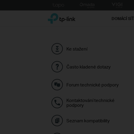
Click
to
TP-Link, Reliably Smart
skip
DOMÁCÍ SÍ
the
navigation
bar
Ke stažení
Často kladené dotazy
Forum technické podpory
Kontaktování technické
podpory
Seznam kompatibility