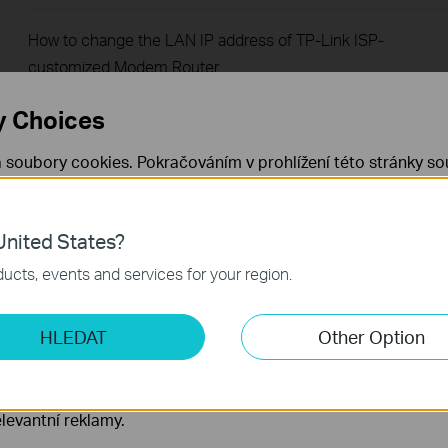
How to change the LAN IP address of TP-Link ISP-
customized Modem Router
y Choices
How to add manager account for TP-Link ISP-customized
Router
 soubory cookies. Pokračováním v prohlížení této stránky sou
 cookies.
Již nezobrazovat
Zjistit více
.
How to change notification settings in Aginet app
nited States?
 nezbytné pro fungování webových stránek a nelze je ve vaši
How to set up LED control for TP-Link ISP-customized
ucts, events and services for your region.
Router
ketingové cookies
HLEDAT
Other Option
o nám umožňují analyzovat vaše aktivity na našich webových
How to create a network for guests on the TP-Link Wi-Fi ISP
přizpůsobení jejich funkčnosti.
customized router
ory cookie mohou prostřednictvím našich webových stránek 
levantní reklamy.
What if my NAS device doesn’t work properly with the TP-