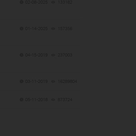
02-08-2025
133182
views
01-14-2025
157356
views
04-15-2019
237003
views
03-11-2019
16289804
views
05-11-2018
873724
views