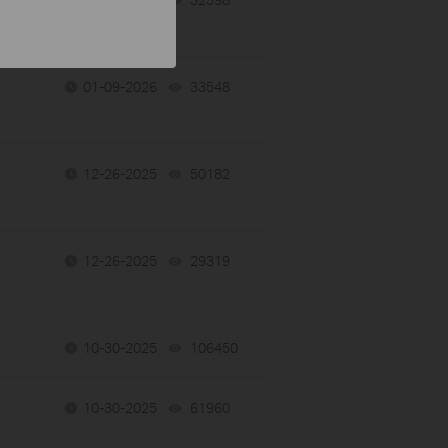
01-09-2026
33548
views
12-26-2025
50182
views
12-26-2025
29319
views
10-30-2025
106450
views
10-30-2025
61960
views