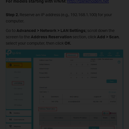
For models starting with V/N/M:
http://tplinkmodem.net
Step 2.
Reserve an IP address (e.g., 192.168.1.100) for your
computer.
Go to
Advanced > Network > LAN Settings;
scroll down the
screen to the
Address Reservation
section, click
Add > Scan
,
select your computer, then click
OK
.