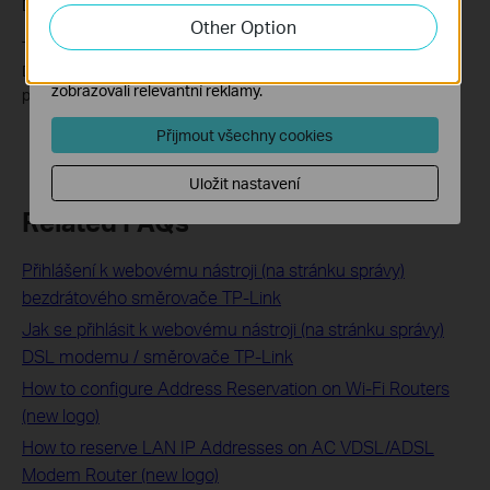
Done!
zlepšení a přizpůsobení jejich funkčnosti.
Other Option
Marketingové soubory cookie mohou prostřednictvím
The configuration is completed. You’ve set your computer to a
našich webových stránek nastavit, aby se vám
DMZ host, and now you can make a team to game with other
zobrazovali relevantní reklamy.
players.
Přijmout všechny cookies
Uložit nastavení
Related FAQs
Přihlášení k webovému nástroji (na stránku správy)
bezdrátového směrovače TP-Link
Jak se přihlásit k webovému nástroji (na stránku správy)
DSL modemu / směrovače TP-Link
How to configure Address Reservation on Wi-Fi Routers
(new logo)
How to reserve LAN IP Addresses on AC VDSL/ADSL
Modem Router (new logo)