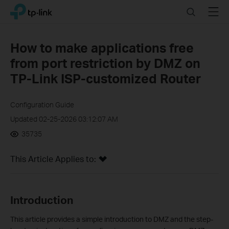
Click
Search
Menu
TP-Link, Reliably Smart
to
skip
the
How to make applications free
navigation
from port restriction by DMZ on
bar
TP-Link ISP-customized Router
Configuration Guide
Updated 02-25-2026 03:12:07 AM
35735
This Article Applies to:
Introduction
This article provides a simple introduction to DMZ and the step-