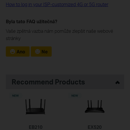
How to log in your ISP-customized 4G or 5G router
Byla tato FAQ užitečná?
Vaše zpětná vazba nám pomůže zlepšit naše webové
stránky
Ano
Ne
Recommend Products
NEW
NEW
EB210
EX520