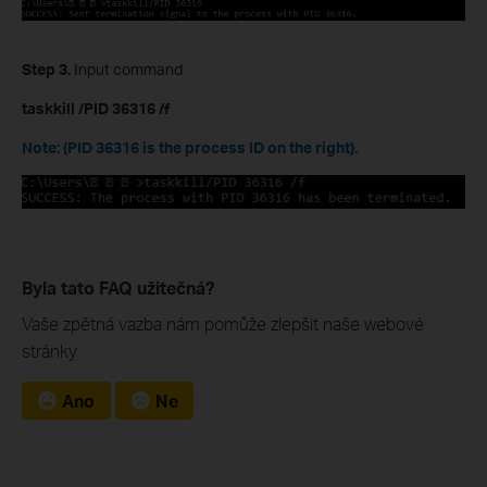
Step
3.
Input command
taskkill /PID
36316
/
f
Note: (PID 36316 is the process ID on the right).
Byla tato FAQ užitečná?
Vaše zpětná vazba nám pomůže zlepšit naše webové
stránky
Ano
Ne