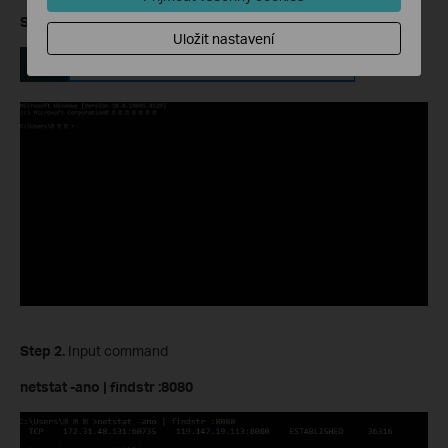
Step 1.
Open the command line interface by searching CMD.
Uložit nastavení
Step
2.
Input command
netstat -ano | findstr :80
80