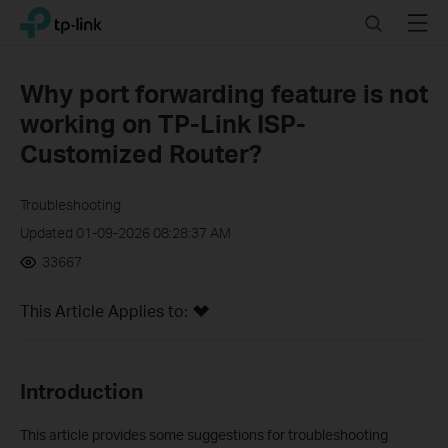
Click
Search
Menu
TP-Link, Reliably Smart
to
skip
the
Why port forwarding feature is not
navigation
working on TP-Link ISP-
bar
Customized Router?
Troubleshooting
Updated 01-09-2026 08:28:37 AM
33667
This Article Applies to:
Introduction
This article provides some suggestions for troubleshooting