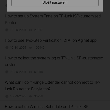
Uložit nastavení
12-26-2025
50182
views
How to set up System Time on TP-Link ISP-customized
Router
12-26-2025
29317
views
How to use Two-Step Verification (2FA) on Aginet app
10-30-2025
106449
views
How to collect the system log of TP-Link ISP-customized
device
10-30-2025
61958
views
What can I do if Range Extender cannot connect to TP-
Link Router via EasyMesh?
10-29-2025
36759
views
How to set up Wireless Schedule on TP-Link ISP-