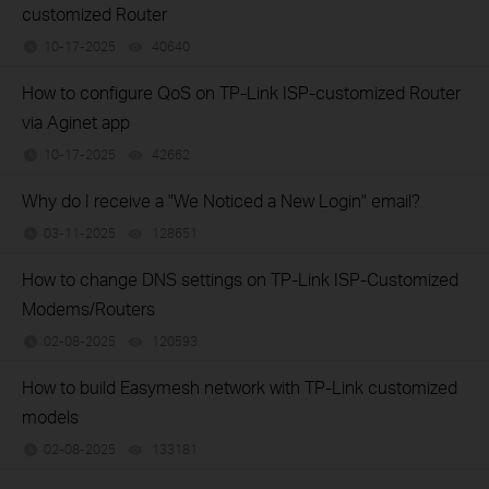
customized Router
10-17-2025
40640
views
How to configure QoS on TP-Link ISP-customized Router
via Aginet app
10-17-2025
42662
views
Why do I receive a "We Noticed a New Login" email?
03-11-2025
128651
views
How to change DNS settings on TP-Link ISP-Customized
Modems/Routers
02-08-2025
120593
views
How to build Easymesh network with TP-Link customized
models
02-08-2025
133181
views