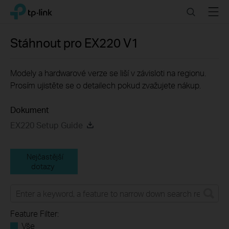
Click
Search
Menu
TP-Link, Reliably Smart
to
skip
the
Stáhnout pro
EX220
V1
navigation
bar
Modely a hardwarové verze se liší v závisloti na regionu.
Prosím ujistěte se o detailech pokud zvažujete nákup.
Dokument
EX220 Setup Guide
Nejčastější
dotazy
Feature Filter:
Vše