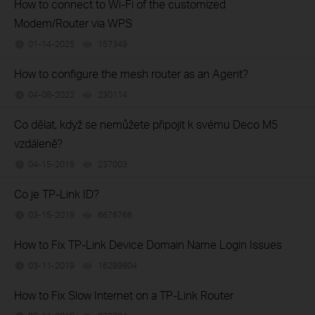
How to connect to Wi-Fi of the customized
Modem/Router via WPS
01-14-2025
157349
views
How to configure the mesh router as an Agent?
04-08-2022
230114
views
Co dělat, když se nemůžete připojit k svému Deco M5
vzdáleně?
04-15-2019
237003
views
Co je TP-Link ID?
03-15-2019
6676766
views
How to Fix TP-Link Device Domain Name Login Issues
03-11-2019
16289804
views
How to Fix Slow Internet on a TP-Link Router