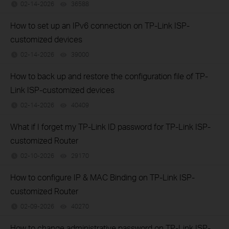
02-14-2026
36588
views
How to set up an IPv6 connection on TP-Link ISP-
customized devices
02-14-2026
39000
views
How to back up and restore the configuration file of TP-
Link ISP-customized devices
02-14-2026
40409
views
What if I forget my TP-Link ID password for TP-Link ISP-
customized Router
02-10-2026
29170
views
How to configure IP & MAC Binding on TP-Link ISP-
customized Router
02-09-2026
40270
views
How to change administrative password on TP-Link ISP-