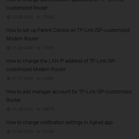
customized Router
02-09-2026
30530
views
How to set up Parent Control on TP-Link ISP-customized
Modem Router
01-28-2026
74549
views
How to change the LAN IP address of TP-Link ISP-
customized Modem Router
01-27-2026
44583
views
How to add manager account for TP-Link ISP-customized
Router
01-26-2026
36075
views
How to change notification settings in Aginet app
01-26-2026
23184
views