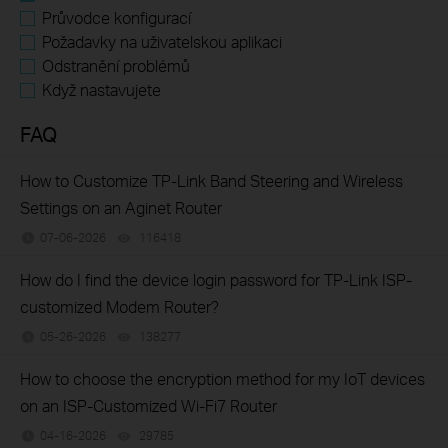
Průvodce konfigurací
Požadavky na uživatelskou aplikaci
Odstranění problémů
Když nastavujete
FAQ
How to Customize TP-Link Band Steering and Wireless
Settings on an Aginet Router
07-06-2026
116418
views
How do I find the device login password for TP-Link ISP-
customized Modem Router?
05-26-2026
138277
views
How to choose the encryption method for my IoT devices
on an ISP-Customized Wi-Fi7 Router
04-16-2026
29785
views