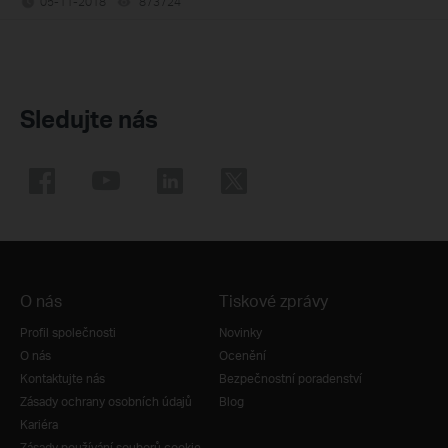
05-11-2018
873724
views
Sledujte nás
O nás
Tiskové zprávy
Profil společnosti
Novinky
O nás
Ocenění
Kontaktujte nás
Bezpečnostní poradenství
Zásady ochrany osobních údajů
Blog
Kariéra
Zásady používání souborů cookie