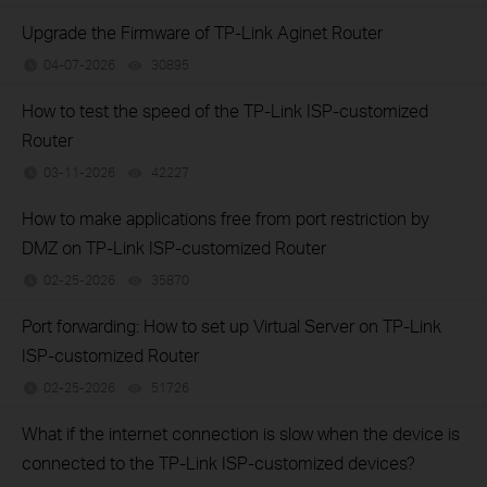
Upgrade the Firmware of TP-Link Aginet Router
04-07-2026
30895
views
How to test the speed of the TP-Link ISP-customized
Router
03-11-2026
42227
views
How to make applications free from port restriction by
DMZ on TP-Link ISP-customized Router
02-25-2026
35870
views
Port forwarding: How to set up Virtual Server on TP-Link
ISP-customized Router
02-25-2026
51726
views
What if the internet connection is slow when the device is
connected to the TP-Link ISP-customized devices?