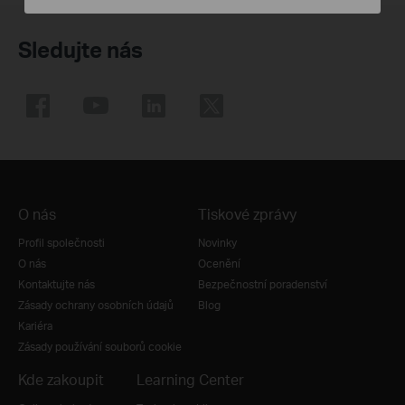
Sledujte nás
O nás
Tiskové zprávy
Profil společnosti
Novinky
O nás
Ocenění
Kontaktujte nás
Bezpečnostní poradenství
Zásady ochrany osobních údajů
Blog
Kariéra
Zásady používání souborů cookie
Kde zakoupit
Learning Center