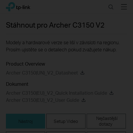
Click
Search
Menu
TP-Link, Reliably Smart
to
skip
the
Stáhnout pro
Archer C3150 V2
navigation
bar
Modely a hardwarové verze se liší v závisloti na regionu.
Prosím ujistěte se o detailech pokud zvažujete nákup.
Product Overview
Archer C3150(UN)_V2_Datasheet
Dokument
Archer C3150(EU)_V2_Quick Installation Guide
Archer C3150(EU)_V2_User Guide
Nejčastější
Nástroj
Setup Video
dotazy