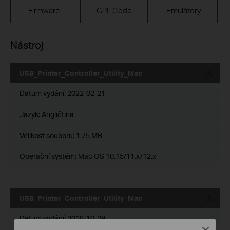
Firmware
GPL Code
Emulátory
Nástroj
USB_Printer_Controller_Utility_Mac
Datum vydání:
2022-02-21
Jazyk:
Angličtina
Velikost souboru:
1.75 MB
Operační systém: Mac OS 10.15/11.x/12.x
USB_Printer_Controller_Utility_Mac
Datum vydání:
2018-10-29