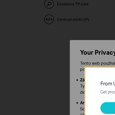
Emulátory TP-Link
Centrum kódů GPL
Your Privac
Tento web používá
používáním našich
Základní cookies
From U
Tyto cookies jsou
Get prod
deaktivovat.
Analytické a mar
Soubory cookie pr
účelem zlepšení a 