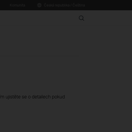
Komunita
Česká republika / Čeština
Search
sím ujistěte se o detailech pokud