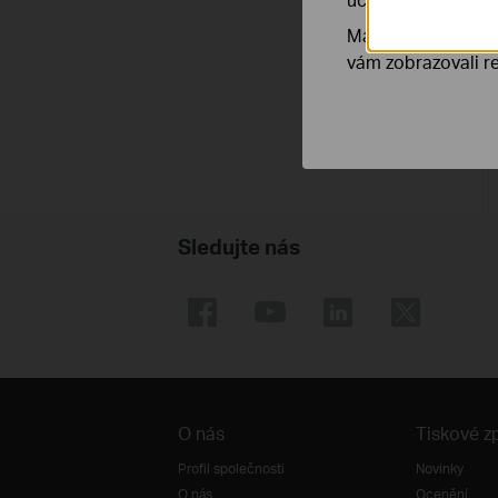
Marketingové soub
vám zobrazovali re
Sledujte nás
O nás
Tiskové z
Profil společnosti
Novinky
O nás
Ocenění