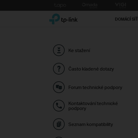
Click
to
TP-Link, Reliably Smart
skip
DOMÁCÍ SÍ
the
navigation
bar
Ke stažení
Často kladené dotazy
Forum technické podpory
Kontaktování technické
podpory
Seznam kompatibility