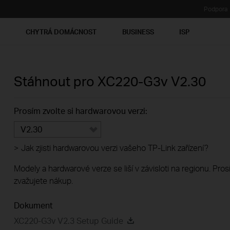
Podpora
Ť
CHYTRÁ DOMÁCNOST
BUSINESS
ISP
Stáhnout pro
XC220-G3v
V2.30
Prosím zvolte si hardwarovou verzi:
V2.30
>
Jak zjisti hardwarovou verzi vašeho TP-Link zařízení?
Modely a hardwarové verze se liší v závisloti na regionu. Pro
zvažujete nákup.
Dokument
XC220-G3v V2.3 Setup Guide