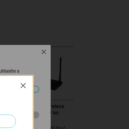
Close
hlasíte s
Close
ch systémech
set up the TP-Link Wireless
ter (take XC220-G3v as
)
 stránkách za
This video uses Wireless VoIP XPON Router XC220-G3v as an example. The actual product may vary by model. For detailed information on ports, buttons, and LED indicators, please refer to the user manual for your specific model.