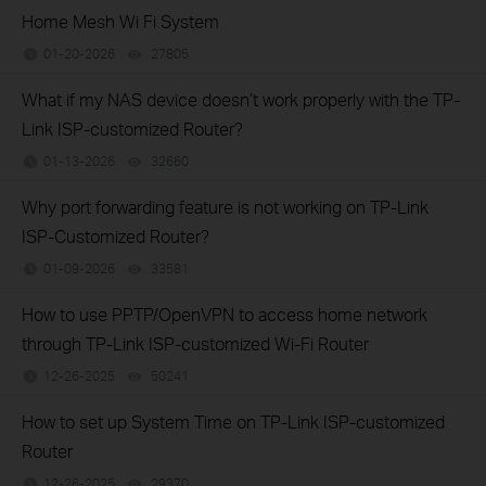
Home Mesh Wi Fi System
01-20-2026
27805
views
What if my NAS device doesn’t work properly with the TP-
Link ISP-customized Router?
01-13-2026
32660
views
Why port forwarding feature is not working on TP-Link
ISP-Customized Router?
01-09-2026
33581
views
How to use PPTP/OpenVPN to access home network
through TP-Link ISP-customized Wi-Fi Router
12-26-2025
50241
views
How to set up System Time on TP-Link ISP-customized
Router
12-26-2025
29370
views