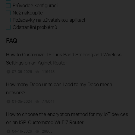
Průvodce konfigurací
Než nakoupíte
Požadavky na uživatelskou aplikaci
Odstranění problémů
FAQ
How to Customize TP-Link Band Steering and Wireless
Settings on an Aginet Router
07-06-2026
116418
views
How many Deco units can I add to my Deco mesh
network?
01-05-2024
775041
views
How to choose the encryption method for my IoT devices
on an ISP-Customized Wi-Fi7 Router
04-16-2026
29865
views