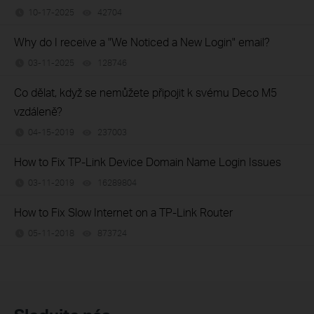
10-17-2025
42704
views
Why do I receive a "We Noticed a New Login" email?
03-11-2025
128746
views
Co dělat, když se nemůžete připojit k svému Deco M5
vzdáleně?
04-15-2019
237003
views
How to Fix TP-Link Device Domain Name Login Issues
03-11-2019
16289804
views
How to Fix Slow Internet on a TP-Link Router
05-11-2018
873724
views