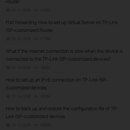
Router
03-11-2026
42302
views
Port forwarding: How to set up Virtual Server on TP-Link
ISP-customized Router
02-25-2026
51796
views
What if the internet connection is slow when the device is
connected to the TP-Link ISP-customized devices?
02-14-2026
36642
views
How to set up an IPv6 connection on TP-Link ISP-
customized devices
02-14-2026
39064
views
How to back up and restore the configuration file of TP-
Link ISP-customized devices
02-14-2026
40500
views