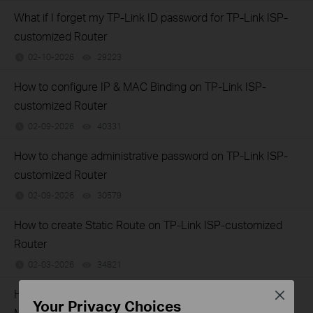
What if I forget my TP-Link ID password for TP-Link ISP-
customized Router
02-10-2026
29223
views
How to configure IP & MAC Binding on TP-Link ISP-
customized Router
02-09-2026
40331
views
How to change administrative password on TP-Link ISP-
customized Router
02-09-2026
30579
views
How to create Static Route on TP-Link ISP-customized
Router
02-03-2026
34821
views
How to set up Parent Control on TP-Link ISP-customized
Close
Your Privacy Choices
Modem Router