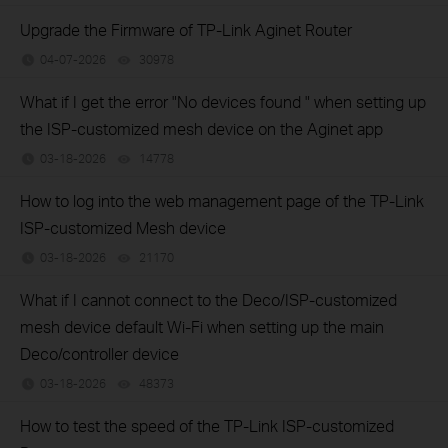
Upgrade the Firmware of TP-Link Aginet Router
04-07-2026
30978
views
What if I get the error "No devices found " when setting up
the ISP-customized mesh device on the Aginet app
03-18-2026
14778
views
How to log into the web management page of the TP-Link
ISP-customized Mesh device
03-18-2026
21170
views
What if I cannot connect to the Deco/ISP-customized
mesh device default Wi-Fi when setting up the main
Deco/controller device
03-18-2026
48373
views
How to test the speed of the TP-Link ISP-customized