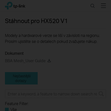
Click
Search
Menu
TP-Link, Reliably Smart
to
skip
the
Stáhnout pro
HX520
V1
navigation
bar
Modely a hardwarové verze se liší v závisloti na regionu.
Prosím ujistěte se o detailech pokud zvažujete nákup.
Dokument
BBA Mesh_User Guide
Nejčastější
dotazy
Feature Filter:
Vše