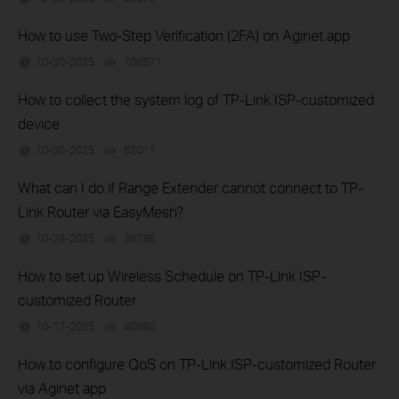
How to use Two-Step Verification (2FA) on Aginet app
10-30-2025
106571
views
How to collect the system log of TP-Link ISP-customized
device
10-30-2025
62011
views
What can I do if Range Extender cannot connect to TP-
Link Router via EasyMesh?
10-29-2025
36788
views
How to set up Wireless Schedule on TP-Link ISP-
customized Router
10-17-2025
40680
views
How to configure QoS on TP-Link ISP-customized Router
via Aginet app